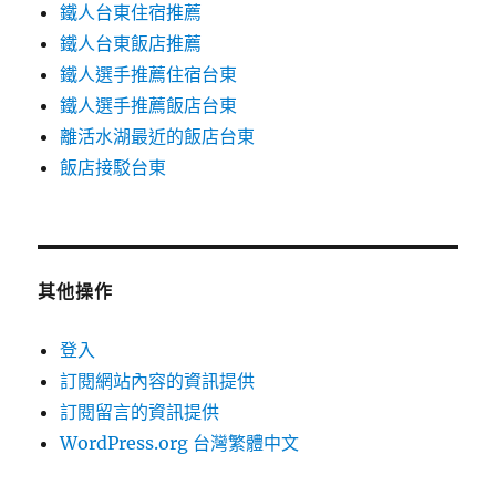
鐵人台東住宿推薦
鐵人台東飯店推薦
鐵人選手推薦住宿台東
鐵人選手推薦飯店台東
離活水湖最近的飯店台東
飯店接駁台東
其他操作
登入
訂閱網站內容的資訊提供
訂閱留言的資訊提供
WordPress.org 台灣繁體中文