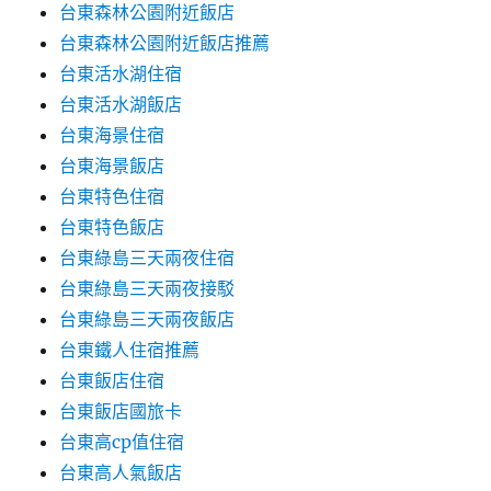
台東森林公園附近飯店
台東森林公園附近飯店推薦
台東活水湖住宿
台東活水湖飯店
台東海景住宿
台東海景飯店
台東特色住宿
台東特色飯店
台東綠島三天兩夜住宿
台東綠島三天兩夜接駁
台東綠島三天兩夜飯店
台東鐵人住宿推薦
台東飯店住宿
台東飯店國旅卡
台東高cp值住宿
台東高人氣飯店