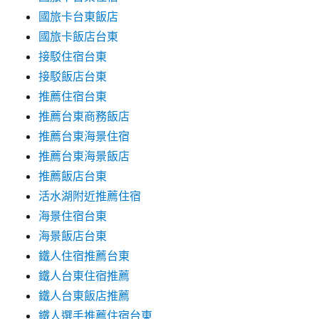
國旅卡台東飯店
國旅卡飯店台東
接駁住宿台東
接駁飯店台東
推薦住宿台東
推薦台東商務飯店
推薦台東海景住宿
推薦台東海景飯店
推薦飯店台東
活水湖附近推薦住宿
海景住宿台東
海景飯店台東
鐵人住宿推薦台東
鐵人台東住宿推薦
鐵人台東飯店推薦
鐵人選手推薦住宿台東