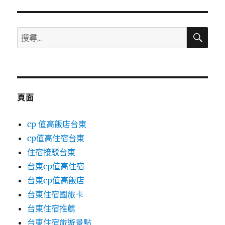
搜
搜
尋
尋
關
鍵
字:
頁面
cp 值高飯店台東
cp值高住宿台東
住宿接駁台東
台東cp值高住宿
台東cp值高飯店
台東住宿國旅卡
台東住宿推薦
台東住宿旅遊景點