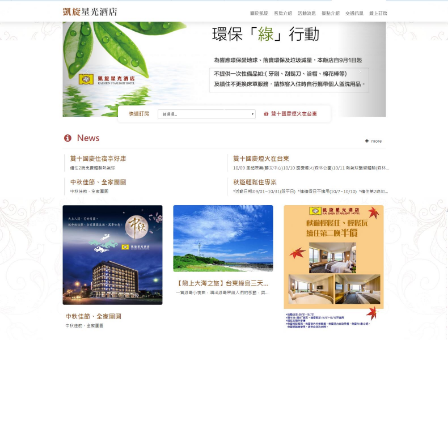
台東凱旋星光酒店
台東接駁飯店用在地溫度，溫
暖您的旅途
台東的美好，不只在風景，更在人情味，
台東接駁飯
店
將這份在地溫度融入服務，讓您的旅途充滿家的感
覺，服務人員會記住您的喜好，為您準備常溫的礦泉
水；看到您帶著行李，會主動上前協助；夜晚回房
時，門把上已掛好溫暖的毛巾，我們不追求過度的客
套，只用心做好該做的事，讓您在細微之處感受到真
誠，台東接駁飯店邀您在冰冷的商業服務之外，體驗