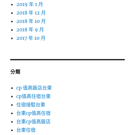
2019 年 1 月
2018 年 12 月
2018 年 10 月
2018 年 9 月
2017 年 10 月
分類
cp 值高飯店台東
cp值高住宿台東
住宿接駁台東
台東cp值高住宿
台東cp值高飯店
台東住宿