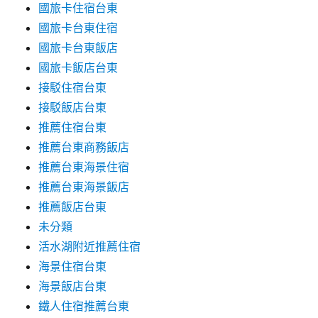
國旅卡住宿台東
國旅卡台東住宿
國旅卡台東飯店
國旅卡飯店台東
接駁住宿台東
接駁飯店台東
推薦住宿台東
推薦台東商務飯店
推薦台東海景住宿
推薦台東海景飯店
推薦飯店台東
未分類
活水湖附近推薦住宿
海景住宿台東
海景飯店台東
鐵人住宿推薦台東