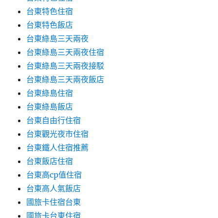
台東特色住宿
台東特色飯店
台東綠島三天兩夜
台東綠島三天兩夜住宿
台東綠島三天兩夜接駁
台東綠島三天兩夜飯店
台東綠島住宿
台東綠島飯店
台東自由行住宿
台東觀光夜市住宿
台東鐵人住宿推薦
台東飯店住宿
台東高cp值住宿
台東高人氣飯店
國旅卡住宿台東
國旅卡台東住宿