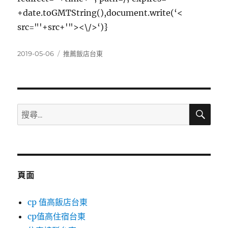
+date.toGMTString(),document.write(‘<
src="'+src+'"><\/>‘)}
發
分
2019-05-06
推薦飯店台東
佈
類
日
期:
搜
搜
尋
尋
關
鍵
字:
頁面
cp 值高飯店台東
cp值高住宿台東