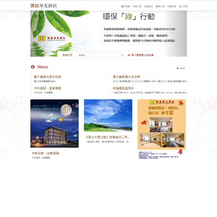
台東凱旋星光酒店
月份:
2019 年 5 月
台東住宿希望帶給你一段寧靜
的假期
台東住宿以親子為設計主題，在寬敞明亮的房型空間
中，將溜滑梯和臥鋪結合，營造出讓大小朋友都傾心
的夢幻客房，
鐵人台東住宿推薦
讓孩童們能夠在玩樂