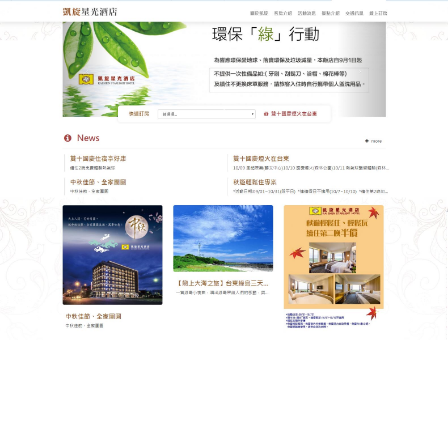
台東凱旋星光酒店
月份:
2018 年 12 月
從心出發的體貼設計，給您回
家的温馨感受
台東住宿位居台東商業中心，距火車站及機場僅15至
25分鐘車程，
台東商務飯店推薦
雅緻館、時尚館兩棟
建築，採時尚都會風格設計，館內並設置有商務休閒