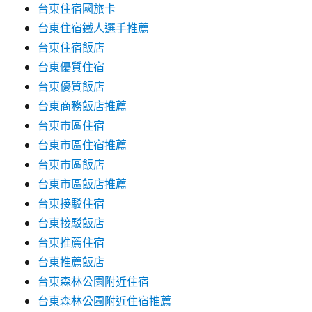
台東住宿國旅卡
台東住宿鐵人選手推薦
台東住宿飯店
台東優質住宿
台東優質飯店
台東商務飯店推薦
台東市區住宿
台東市區住宿推薦
台東市區飯店
台東市區飯店推薦
台東接駁住宿
台東接駁飯店
台東推薦住宿
台東推薦飯店
台東森林公園附近住宿
台東森林公園附近住宿推薦