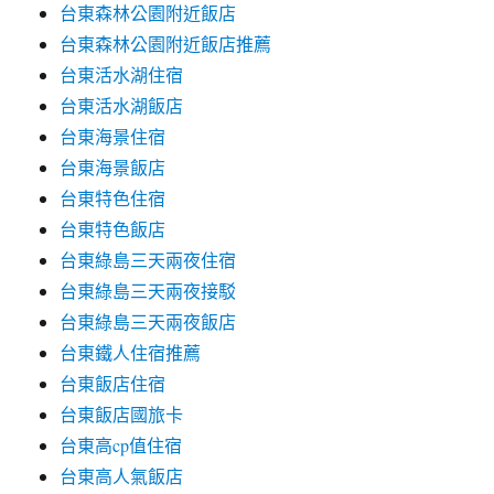
台東森林公園附近飯店
台東森林公園附近飯店推薦
台東活水湖住宿
台東活水湖飯店
台東海景住宿
台東海景飯店
台東特色住宿
台東特色飯店
台東綠島三天兩夜住宿
台東綠島三天兩夜接駁
台東綠島三天兩夜飯店
台東鐵人住宿推薦
台東飯店住宿
台東飯店國旅卡
台東高cp值住宿
台東高人氣飯店