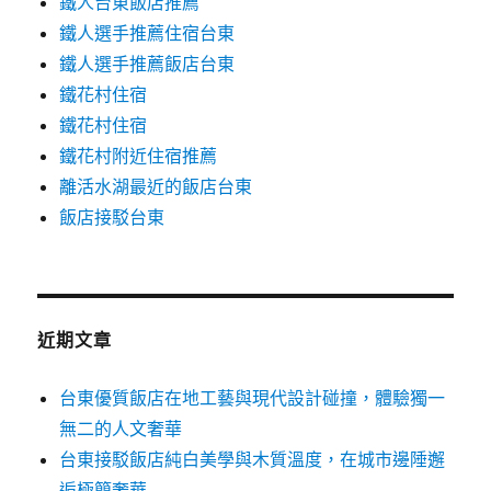
鐵人台東飯店推薦
鐵人選手推薦住宿台東
鐵人選手推薦飯店台東
鐵花村住宿
鐵花村住宿
鐵花村附近住宿推薦
離活水湖最近的飯店台東
飯店接駁台東
近期文章
台東優質飯店在地工藝與現代設計碰撞，體驗獨一
無二的人文奢華
台東接駁飯店純白美學與木質溫度，在城市邊陲邂
逅極簡奢華