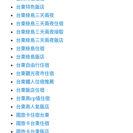
台東特色飯店
台東綠島三天兩夜
台東綠島三天兩夜住宿
台東綠島三天兩夜接駁
台東綠島三天兩夜飯店
台東綠島住宿
台東綠島飯店
台東自由行住宿
台東觀光夜市住宿
台東鐵人住宿推薦
台東飯店住宿
台東高cp值住宿
台東高人氣飯店
國旅卡住宿台東
國旅卡台東住宿
國旅卡台東飯店