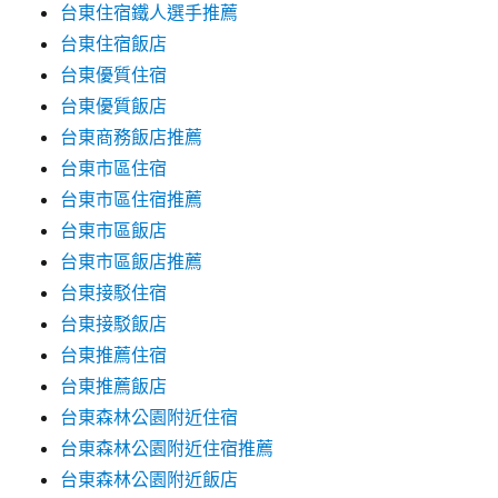
台東住宿鐵人選手推薦
台東住宿飯店
台東優質住宿
台東優質飯店
台東商務飯店推薦
台東市區住宿
台東市區住宿推薦
台東市區飯店
台東市區飯店推薦
台東接駁住宿
台東接駁飯店
台東推薦住宿
台東推薦飯店
台東森林公園附近住宿
台東森林公園附近住宿推薦
台東森林公園附近飯店