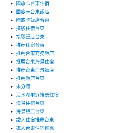
國旅卡台東住宿
國旅卡台東飯店
國旅卡飯店台東
接駁住宿台東
接駁飯店台東
推薦住宿台東
推薦台東商務飯店
推薦台東海景住宿
推薦台東海景飯店
推薦飯店台東
未分類
活水湖附近推薦住宿
海景住宿台東
海景飯店台東
鐵人住宿推薦台東
鐵人台東住宿推薦