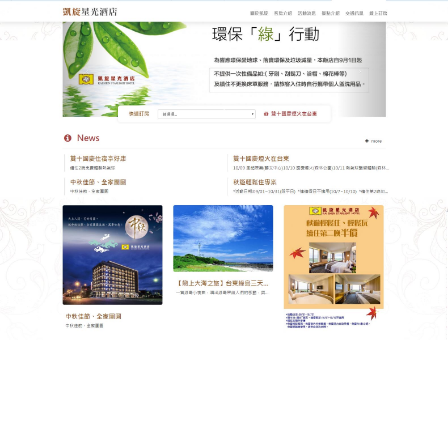
台東凱旋星光酒店
台東特色飯店從產地到餐桌，
吃遍台東在地食材的美味旅程
這間
台東特色飯店
不只是住，更是一場舌尖上的旅
行！民宿主人是在地農夫與主廚的組合，推出無菜單
料理體驗，每天根據產地直送的食材設計菜單：可能
是早上現摘的卑南菠菜、剛捕獲的成功鎮旗魚，或是
部落族人自製的飛魚鬆，客房的餐桌就是食材展示
台，早餐的池上米飯搭配自製豆腐乳，晚餐則是海鮮
火鍋配東部海岸的現釀小米酒，主人還會帶客人參觀