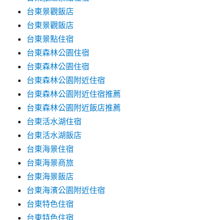
台東景觀飯店
台東景觀飯店
台東景點住宿
台東森林公園住宿
台東森林公園住宿
台東森林公園附近住宿
台東森林公園附近住宿推薦
台東森林公園附近飯店推薦
台東活水湖住宿
台東活水湖飯店
台東海景住宿
台東海景商旅
台東海景飯店
台東海濱公園附近住宿
台東特色住宿
台東特色住宿