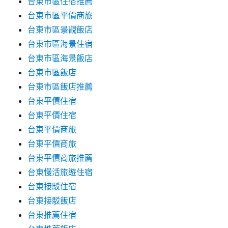
台東市區住宿推薦
台東市區平價商旅
台東市區景觀飯店
台東市區海景住宿
台東市區海景飯店
台東市區飯店
台東市區飯店推薦
台東平價住宿
台東平價住宿
台東平價商旅
台東平價商旅
台東平價商旅推薦
台東慢活旅遊住宿
台東接駁住宿
台東接駁飯店
台東推薦住宿