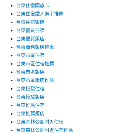
台東住宿國旅卡
台東住宿鐵人選手推薦
台東住宿飯店
台東優質住宿
台東優質飯店
台東商務飯店推薦
台東市區住宿
台東市區住宿推薦
台東市區飯店
台東市區飯店推薦
台東接駁住宿
台東接駁飯店
台東推薦住宿
台東推薦飯店
台東森林公園附近住宿
台東森林公園附近住宿推薦