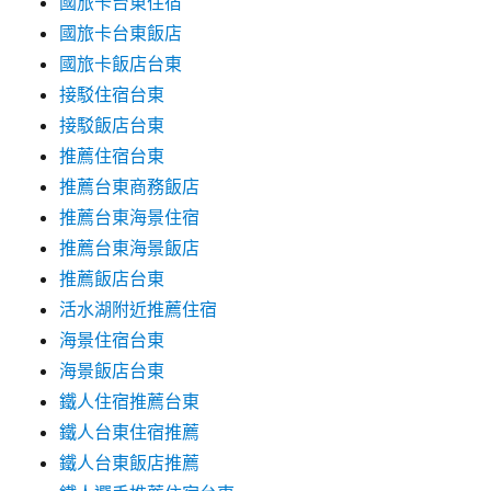
國旅卡台東住宿
國旅卡台東飯店
國旅卡飯店台東
接駁住宿台東
接駁飯店台東
推薦住宿台東
推薦台東商務飯店
推薦台東海景住宿
推薦台東海景飯店
推薦飯店台東
活水湖附近推薦住宿
海景住宿台東
海景飯店台東
鐵人住宿推薦台東
鐵人台東住宿推薦
鐵人台東飯店推薦