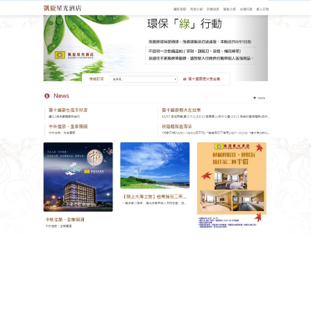
台東凱旋星光酒店
台東優質飯店提供開往星星的
露營體驗，在天台上烤肉看流
星
台東優質飯店
不只民宿！這間位於卑南鄉的星空露營
車園區，讓你不用搭帳篷也能享受野營樂趣，每輛露
營車均配備獨立衛浴與冷熱空調，車外附專屬露臺與
烤肉架，車頂則是可開啟式觀星天窗，園區規劃星空
導覽課程，由台東天文協會老師帶領認識夏季大三
角，還能體驗手作天文望遠鏡，早餐提供現烤原住民