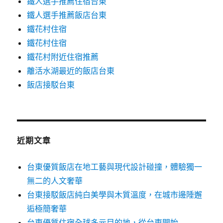
鐵人選手推薦住宿台東
鐵人選手推薦飯店台東
鐵花村住宿
鐵花村住宿
鐵花村附近住宿推薦
離活水湖最近的飯店台東
飯店接駁台東
近期文章
台東優質飯店在地工藝與現代設計碰撞，體驗獨一
無二的人文奢華
台東接駁飯店純白美學與木質溫度，在城市邊陲邂
逅極簡奢華
台東優質住宿全球多元目的地，從台東開始