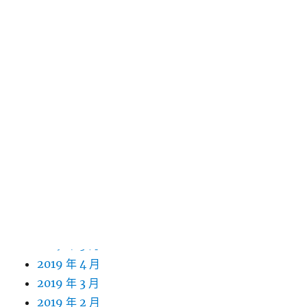
2020 年 5 月
2020 年 4 月
2020 年 3 月
2020 年 2 月
2020 年 1 月
2019 年 12 月
2019 年 11 月
2019 年 10 月
2019 年 9 月
2019 年 8 月
2019 年 7 月
2019 年 6 月
2019 年 5 月
2019 年 4 月
2019 年 3 月
2019 年 2 月