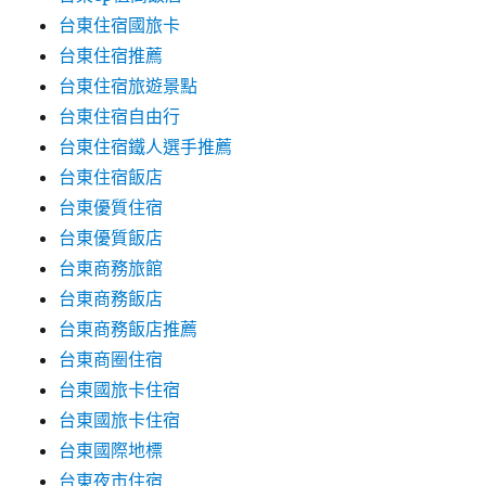
台東住宿國旅卡
台東住宿推薦
台東住宿旅遊景點
台東住宿自由行
台東住宿鐵人選手推薦
台東住宿飯店
台東優質住宿
台東優質飯店
台東商務旅館
台東商務飯店
台東商務飯店推薦
台東商圈住宿
台東國旅卡住宿
台東國旅卡住宿
台東國際地標
台東夜市住宿