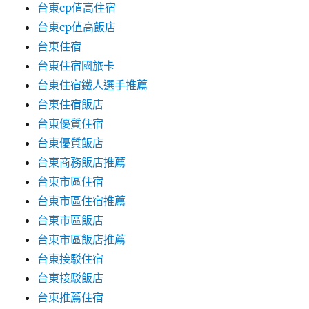
台東cp值高住宿
台東cp值高飯店
台東住宿
台東住宿國旅卡
台東住宿鐵人選手推薦
台東住宿飯店
台東優質住宿
台東優質飯店
台東商務飯店推薦
台東市區住宿
台東市區住宿推薦
台東市區飯店
台東市區飯店推薦
台東接駁住宿
台東接駁飯店
台東推薦住宿