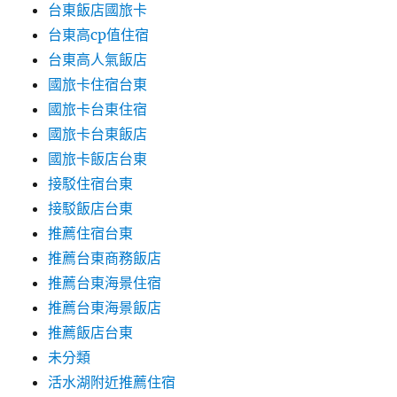
台東飯店國旅卡
台東高cp值住宿
台東高人氣飯店
國旅卡住宿台東
國旅卡台東住宿
國旅卡台東飯店
國旅卡飯店台東
接駁住宿台東
接駁飯店台東
推薦住宿台東
推薦台東商務飯店
推薦台東海景住宿
推薦台東海景飯店
推薦飯店台東
未分類
活水湖附近推薦住宿