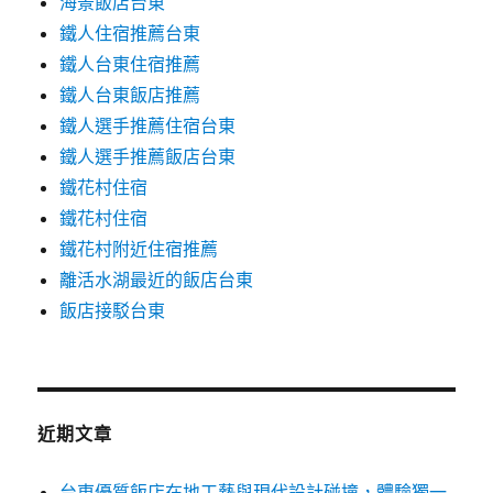
海景飯店台東
鐵人住宿推薦台東
鐵人台東住宿推薦
鐵人台東飯店推薦
鐵人選手推薦住宿台東
鐵人選手推薦飯店台東
鐵花村住宿
鐵花村住宿
鐵花村附近住宿推薦
離活水湖最近的飯店台東
飯店接駁台東
近期文章
台東優質飯店在地工藝與現代設計碰撞，體驗獨一