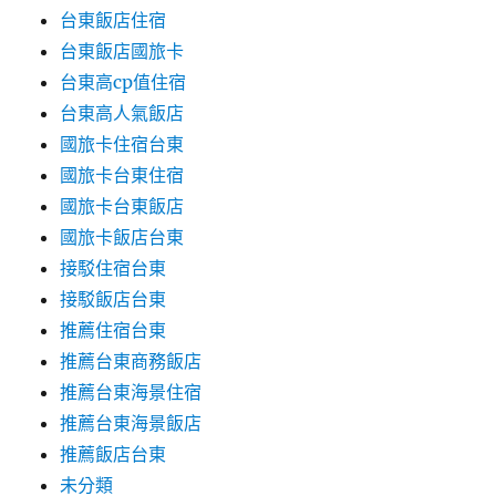
台東飯店住宿
台東飯店國旅卡
台東高cp值住宿
台東高人氣飯店
國旅卡住宿台東
國旅卡台東住宿
國旅卡台東飯店
國旅卡飯店台東
接駁住宿台東
接駁飯店台東
推薦住宿台東
推薦台東商務飯店
推薦台東海景住宿
推薦台東海景飯店
推薦飯店台東
未分類