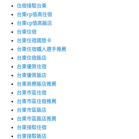
住宿接駁台東
台東cp值高住宿
台東cp值高飯店
台東住宿
台東住宿國旅卡
台東住宿鐵人選手推薦
台東住宿飯店
台東優質住宿
台東優質飯店
台東商務飯店推薦
台東市區住宿
台東市區住宿推薦
台東市區飯店
台東市區飯店推薦
台東接駁住宿
台東接駁飯店