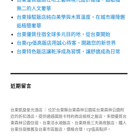
無二的人文奢華
台東接駁飯店純白美學與木質溫度，在城市邊陲邂
逅極簡奢華
台東優質住宿全球多元目的地，從台東開始
台東cp值高飯店用誠心待客，開啟您的新世界
台東特色飯店讓乾淨成為習慣，讓舒適成為日常
近期留言
台東凱旋星光酒店
位於台東縣台東森林公園區台東森林公園附
近的折扣酒店。提供通過國旅卡特約商店檢核之飯店，多間優質台
東森林公園住宿、台東活水湖飯店、台東綠島三天兩夜飯店、
鐵人
台東住宿推薦
及台東市區飯店，價格合理，cp值高點評。