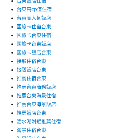
台東飯店住宿
台東高cp值住宿
台東高人氣飯店
國旅卡住宿台東
國旅卡台東住宿
國旅卡台東飯店
國旅卡飯店台東
接駁住宿台東
接駁飯店台東
推薦住宿台東
推薦台東商務飯店
推薦台東海景住宿
推薦台東海景飯店
推薦飯店台東
活水湖附近推薦住宿
海景住宿台東