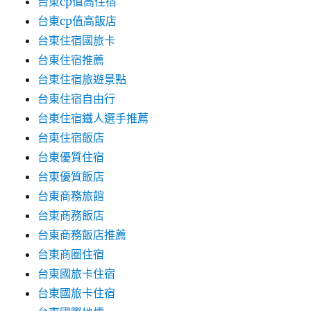
台東cp值高住宿
台東cp值高飯店
台東住宿國旅卡
台東住宿推薦
台東住宿旅遊景點
台東住宿自由行
台東住宿鐵人選手推薦
台東住宿飯店
台東優質住宿
台東優質飯店
台東商務旅館
台東商務飯店
台東商務飯店推薦
台東商圈住宿
台東國旅卡住宿
台東國旅卡住宿