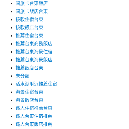
國旅卡台東飯店
國旅卡飯店台東
接駁住宿台東
接駁飯店台東
推薦住宿台東
推薦台東商務飯店
推薦台東海景住宿
推薦台東海景飯店
推薦飯店台東
未分類
活水湖附近推薦住宿
海景住宿台東
海景飯店台東
鐵人住宿推薦台東
鐵人台東住宿推薦
鐵人台東飯店推薦