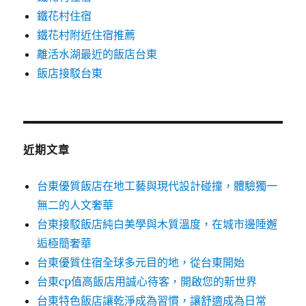
鐵花村住宿
鐵花村附近住宿推薦
離活水湖最近的飯店台東
飯店接駁台東
近期文章
台東優質飯店在地工藝與現代設計碰撞，體驗獨一
無二的人文奢華
台東接駁飯店純白美學與木質溫度，在城市邊陲邂
逅極簡奢華
台東優質住宿全球多元目的地，從台東開始
台東cp值高飯店用誠心待客，開啟您的新世界
台東特色飯店讓乾淨成為習慣，讓舒適成為日常