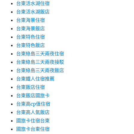
台東活水湖住宿
台東活水湖飯店
台東海景住宿
台東海景飯店
台東特色住宿
台東特色飯店
台東綠島三天兩夜住宿
台東綠島三天兩夜接駁
台東綠島三天兩夜飯店
台東鐵人住宿推薦
台東飯店住宿
台東飯店國旅卡
台東高cp值住宿
台東高人氣飯店
國旅卡住宿台東
國旅卡台東住宿