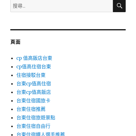
搜
搜
尋
尋
關
鍵
字:
頁面
cp 值高飯店台東
cp值高住宿台東
住宿接駁台東
台東cp值高住宿
台東cp值高飯店
台東住宿國旅卡
台東住宿推薦
台東住宿旅遊景點
台東住宿自由行
台東住宿鐵人選手推薦