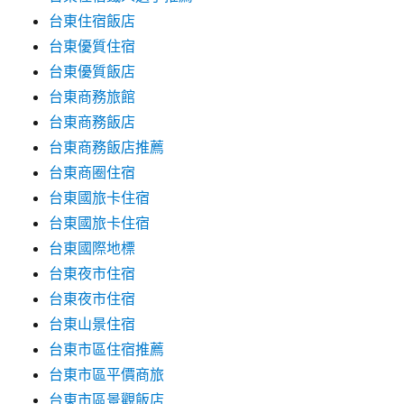
台東住宿飯店
台東優質住宿
台東優質飯店
台東商務旅館
台東商務飯店
台東商務飯店推薦
台東商圈住宿
台東國旅卡住宿
台東國旅卡住宿
台東國際地標
台東夜市住宿
台東夜市住宿
台東山景住宿
台東市區住宿推薦
台東市區平價商旅
台東市區景觀飯店