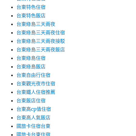
台東特色住宿
台東特色飯店
台東綠島三天兩夜
台東綠島三天兩夜住宿
台東綠島三天兩夜接駁
台東綠島三天兩夜飯店
台東綠島住宿
台東綠島飯店
台東自由行住宿
台東觀光夜市住宿
台東鐵人住宿推薦
台東飯店住宿
台東高cp值住宿
台東高人氣飯店
國旅卡住宿台東
國旅卡台東住宿