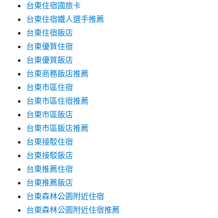
台東住宿國旅卡
台東住宿鐵人選手推薦
台東住宿飯店
台東優質住宿
台東優質飯店
台東商務飯店推薦
台東市區住宿
台東市區住宿推薦
台東市區飯店
台東市區飯店推薦
台東接駁住宿
台東接駁飯店
台東推薦住宿
台東推薦飯店
台東森林公園附近住宿
台東森林公園附近住宿推薦