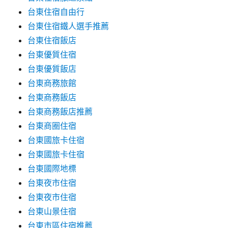
台東住宿自由行
台東住宿鐵人選手推薦
台東住宿飯店
台東優質住宿
台東優質飯店
台東商務旅館
台東商務飯店
台東商務飯店推薦
台東商圈住宿
台東國旅卡住宿
台東國旅卡住宿
台東國際地標
台東夜市住宿
台東夜市住宿
台東山景住宿
台東市區住宿推薦