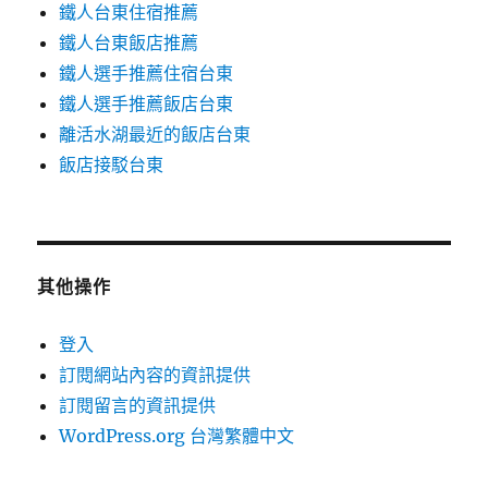
鐵人台東住宿推薦
鐵人台東飯店推薦
鐵人選手推薦住宿台東
鐵人選手推薦飯店台東
離活水湖最近的飯店台東
飯店接駁台東
其他操作
登入
訂閱網站內容的資訊提供
訂閱留言的資訊提供
WordPress.org 台灣繁體中文