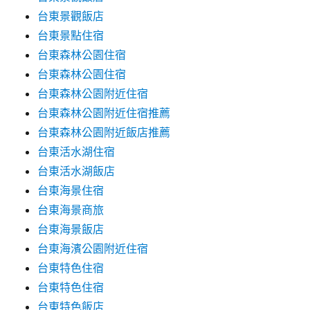
台東景觀飯店
台東景點住宿
台東森林公園住宿
台東森林公園住宿
台東森林公園附近住宿
台東森林公園附近住宿推薦
台東森林公園附近飯店推薦
台東活水湖住宿
台東活水湖飯店
台東海景住宿
台東海景商旅
台東海景飯店
台東海濱公園附近住宿
台東特色住宿
台東特色住宿
台東特色飯店