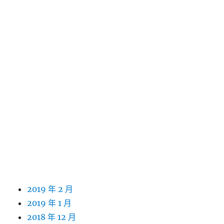
2020 年 3 月
2020 年 2 月
2020 年 1 月
2019 年 12 月
2019 年 11 月
2019 年 10 月
2019 年 9 月
2019 年 8 月
2019 年 7 月
2019 年 6 月
2019 年 5 月
2019 年 4 月
2019 年 3 月
2019 年 2 月
2019 年 1 月
2018 年 12 月