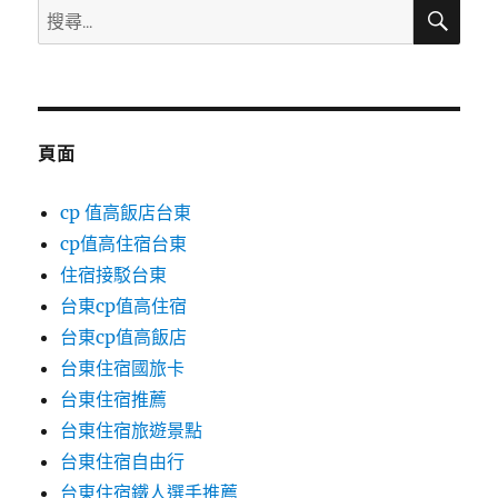
搜
搜
尋
尋
關
鍵
字:
頁面
cp 值高飯店台東
cp值高住宿台東
住宿接駁台東
台東cp值高住宿
台東cp值高飯店
台東住宿國旅卡
台東住宿推薦
台東住宿旅遊景點
台東住宿自由行
台東住宿鐵人選手推薦