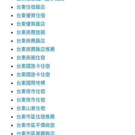
台東住宿飯店
台東優質住宿
台東優質飯店
台東商務旅館
台東商務飯店
台東商務飯店推薦
台東商圈住宿
台東國旅卡住宿
台東國旅卡住宿
台東國際地標
台東夜市住宿
台東夜市住宿
台東山景住宿
台東市區住宿推薦
台東市區平價商旅
台東市區景觀飯店