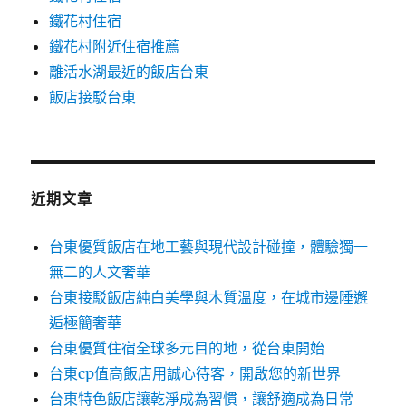
鐵花村住宿
鐵花村附近住宿推薦
離活水湖最近的飯店台東
飯店接駁台東
近期文章
台東優質飯店在地工藝與現代設計碰撞，體驗獨一
無二的人文奢華
台東接駁飯店純白美學與木質溫度，在城市邊陲邂
逅極簡奢華
台東優質住宿全球多元目的地，從台東開始
台東cp值高飯店用誠心待客，開啟您的新世界
台東特色飯店讓乾淨成為習慣，讓舒適成為日常