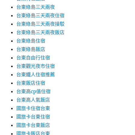
台東綠島三天兩夜
台東綠島三天兩夜住宿
台東綠島三天兩夜接駁
台東綠島三天兩夜飯店
台東綠島住宿
台東綠島飯店
台東自由行住宿
台東觀光夜市住宿
台東鐵人住宿推薦
台東飯店住宿
台東高cp值住宿
台東高人氣飯店
國旅卡住宿台東
國旅卡台東住宿
國旅卡台東飯店
國旅卡飯店台東