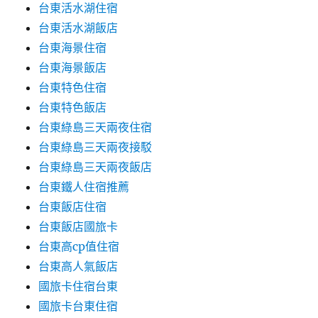
台東活水湖住宿
台東活水湖飯店
台東海景住宿
台東海景飯店
台東特色住宿
台東特色飯店
台東綠島三天兩夜住宿
台東綠島三天兩夜接駁
台東綠島三天兩夜飯店
台東鐵人住宿推薦
台東飯店住宿
台東飯店國旅卡
台東高cp值住宿
台東高人氣飯店
國旅卡住宿台東
國旅卡台東住宿