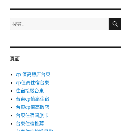
搜
搜
尋
尋
關
鍵
字:
頁面
cp 值高飯店台東
cp值高住宿台東
住宿接駁台東
台東cp值高住宿
台東cp值高飯店
台東住宿國旅卡
台東住宿推薦