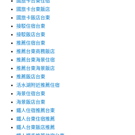
國旅卡台東住宿
國旅卡台東飯店
國旅卡飯店台東
接駁住宿台東
接駁飯店台東
推薦住宿台東
推薦台東商務飯店
推薦台東海景住宿
推薦台東海景飯店
推薦飯店台東
活水湖附近推薦住宿
海景住宿台東
海景飯店台東
鐵人住宿推薦台東
鐵人台東住宿推薦
鐵人台東飯店推薦