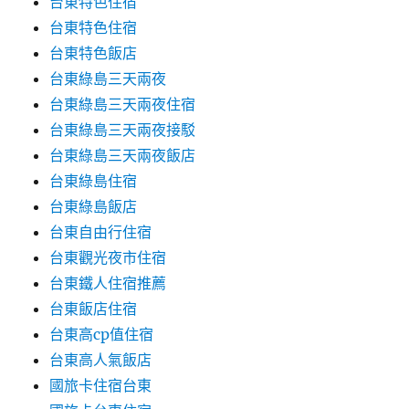
台東特色住宿
台東特色住宿
台東特色飯店
台東綠島三天兩夜
台東綠島三天兩夜住宿
台東綠島三天兩夜接駁
台東綠島三天兩夜飯店
台東綠島住宿
台東綠島飯店
台東自由行住宿
台東觀光夜市住宿
台東鐵人住宿推薦
台東飯店住宿
台東高cp值住宿
台東高人氣飯店
國旅卡住宿台東