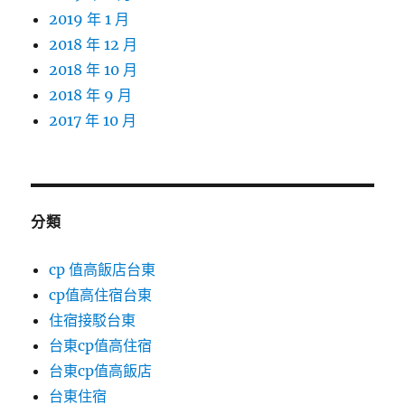
2019 年 1 月
2018 年 12 月
2018 年 10 月
2018 年 9 月
2017 年 10 月
分類
cp 值高飯店台東
cp值高住宿台東
住宿接駁台東
台東cp值高住宿
台東cp值高飯店
台東住宿