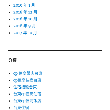
2019 年 1 月
2018 年 12 月
2018 年 10 月
2018 年 9 月
2017 年 10 月
分類
cp 值高飯店台東
cp值高住宿台東
住宿接駁台東
台東cp值高住宿
台東cp值高飯店
台東住宿