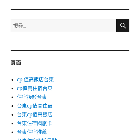
搜
搜
尋
尋
關
鍵
字:
頁面
cp 值高飯店台東
cp值高住宿台東
住宿接駁台東
台東cp值高住宿
台東cp值高飯店
台東住宿國旅卡
台東住宿推薦