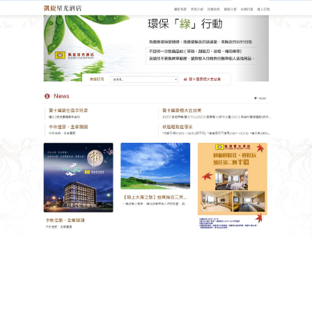
台東凱旋星光酒店
台東特色飯店讓旅人不僅有賓
至如歸的尊榮感，同時還能感
受到家的溫馨
台東特色飯店
的房型多元，讓旅人能針對個人需求選
擇房型，除了一般的雙人房、背包客房，還特別提供
單人房的選項，營造出特殊的格調與氛圍，雖然沒有
大飯店般的氣勢磅礡，然而巷弄老宅所散發出的氣氛
絕對無法取代、迷人至極，盡力提供入住旅客最好的
享受，現代感的設計、明亮整潔的空間、舒適的休息