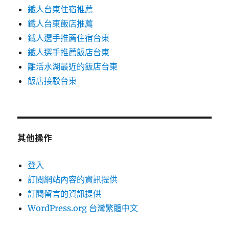
鐵人台東住宿推薦
鐵人台東飯店推薦
鐵人選手推薦住宿台東
鐵人選手推薦飯店台東
離活水湖最近的飯店台東
飯店接駁台東
其他操作
登入
訂閱網站內容的資訊提供
訂閱留言的資訊提供
WordPress.org 台灣繁體中文