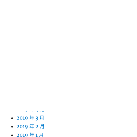
2020 年 4 月
2020 年 3 月
2020 年 2 月
2020 年 1 月
2019 年 12 月
2019 年 11 月
2019 年 10 月
2019 年 9 月
2019 年 8 月
2019 年 7 月
2019 年 6 月
2019 年 5 月
2019 年 4 月
2019 年 3 月
2019 年 2 月
2019 年 1 月