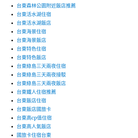
台東森林公園附近飯店推薦
台東活水湖住宿
台東活水湖飯店
台東海景住宿
台東海景飯店
台東特色住宿
台東特色飯店
台東綠島三天兩夜住宿
台東綠島三天兩夜接駁
台東綠島三天兩夜飯店
台東鐵人住宿推薦
台東飯店住宿
台東飯店國旅卡
台東高cp值住宿
台東高人氣飯店
國旅卡住宿台東