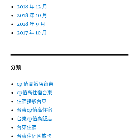
2018 年 12 月
2018 年 10 月
2018 年 9 月
2017 年 10 月
分類
cp 值高飯店台東
cp值高住宿台東
住宿接駁台東
台東cp值高住宿
台東cp值高飯店
台東住宿
台東住宿國旅卡