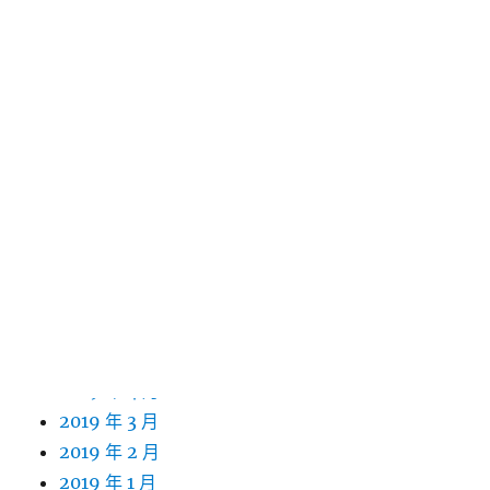
2020 年 4 月
2020 年 3 月
2020 年 2 月
2020 年 1 月
2019 年 12 月
2019 年 11 月
2019 年 10 月
2019 年 9 月
2019 年 8 月
2019 年 7 月
2019 年 6 月
2019 年 5 月
2019 年 4 月
2019 年 3 月
2019 年 2 月
2019 年 1 月