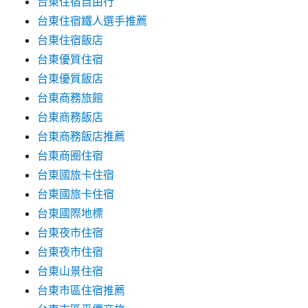
台東住宿自由行
台東住宿鐵人選手推薦
台東住宿飯店
台東優質住宿
台東優質飯店
台東商務旅館
台東商務飯店
台東商務飯店推薦
台東商圈住宿
台東國旅卡住宿
台東國旅卡住宿
台東國際地標
台東夜市住宿
台東夜市住宿
台東山景住宿
台東市區住宿推薦