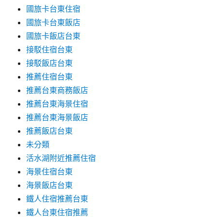
國旅卡台東住宿
國旅卡台東飯店
國旅卡飯店台東
接駁住宿台東
接駁飯店台東
推薦住宿台東
推薦台東商務飯店
推薦台東海景住宿
推薦台東海景飯店
推薦飯店台東
未分類
活水湖附近推薦住宿
海景住宿台東
海景飯店台東
鐵人住宿推薦台東
鐵人台東住宿推薦