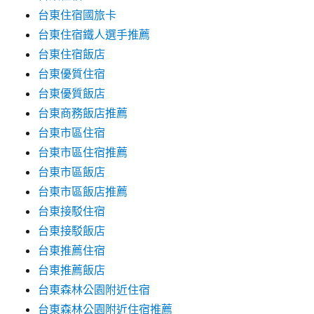
台東住宿國旅卡
台東住宿鐵人選手推薦
台東住宿飯店
台東優質住宿
台東優質飯店
台東商務飯店推薦
台東市區住宿
台東市區住宿推薦
台東市區飯店
台東市區飯店推薦
台東接駁住宿
台東接駁飯店
台東推薦住宿
台東推薦飯店
台東森林公園附近住宿
台東森林公園附近住宿推薦