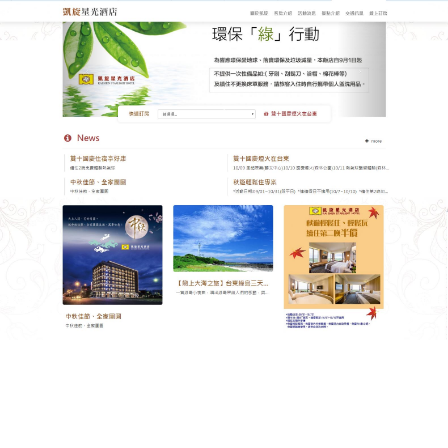
台東凱旋星光酒店
台東優質住宿不論是商務出差
還是渡假旅遊，全心為您打造
每一次的最佳住房體驗
台東優質住宿
擁有非常好的地理位置，整體房間彰顯
人性化、專業化的設計，每個客房設有單獨空調，冷
暖自由控制；轉角處一幢簡約白色的日青工寓佇立於
此，四樓層共提供九間房，除了一樓的四人房外其他
都是雙人房，台東優質住宿利用自家民宿品牌製作專
屬床包，白色的被單搭上木質調傢俱，凸顯日系清新