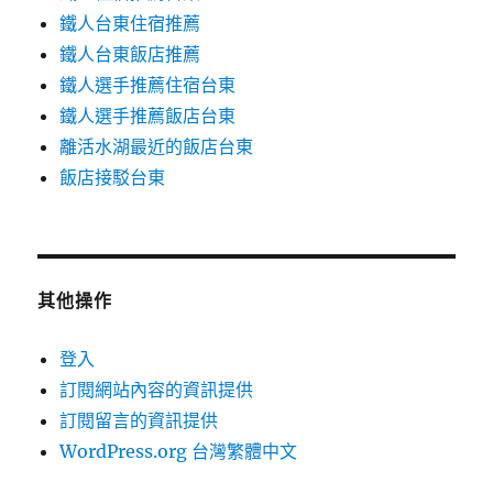
鐵人台東住宿推薦
鐵人台東飯店推薦
鐵人選手推薦住宿台東
鐵人選手推薦飯店台東
離活水湖最近的飯店台東
飯店接駁台東
其他操作
登入
訂閱網站內容的資訊提供
訂閱留言的資訊提供
WordPress.org 台灣繁體中文