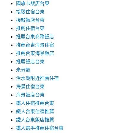
國旅卡飯店台東
接駁住宿台東
接駁飯店台東
推薦住宿台東
推薦台東商務飯店
推薦台東海景住宿
推薦台東海景飯店
推薦飯店台東
未分類
活水湖附近推薦住宿
海景住宿台東
海景飯店台東
鐵人住宿推薦台東
鐵人台東住宿推薦
鐵人台東飯店推薦
鐵人選手推薦住宿台東