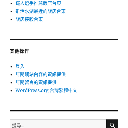
鐵人選手推薦飯店台東
離活水湖最近的飯店台東
飯店接駁台東
其他操作
登入
訂閱網站內容的資訊提供
訂閱留言的資訊提供
WordPress.org 台灣繁體中文
搜
搜
尋