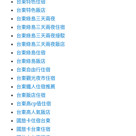
台東特色住宿
台東特色飯店
台東綠島三天兩夜
台東綠島三天兩夜住宿
台東綠島三天兩夜接駁
台東綠島三天兩夜飯店
台東綠島住宿
台東綠島飯店
台東自由行住宿
台東觀光夜市住宿
台東鐵人住宿推薦
台東飯店住宿
台東高cp值住宿
台東高人氣飯店
國旅卡住宿台東
國旅卡台東住宿