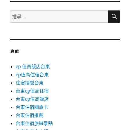
搜
搜
尋
尋
關
鍵
字:
頁面
cp 值高飯店台東
cp值高住宿台東
住宿接駁台東
台東cp值高住宿
台東cp值高飯店
台東住宿國旅卡
台東住宿推薦
台東住宿旅遊景點