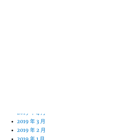
2020 年 4 月
2020 年 3 月
2020 年 2 月
2020 年 1 月
2019 年 12 月
2019 年 11 月
2019 年 10 月
2019 年 9 月
2019 年 8 月
2019 年 7 月
2019 年 6 月
2019 年 5 月
2019 年 4 月
2019 年 3 月
2019 年 2 月
2019 年 1 月