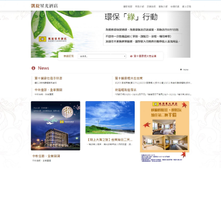
台東凱旋星光酒店
cp 值高飯店台東無論是定點
旅遊、各種聚會活動皆極愜意
便利
cp 值高飯店台東
擁有多間美侖美奐、獨具匠心、時尚
精緻的客房，裝修時尚、新潮，格調溫馨怡人，所有
房間均配備液晶數位電視，百兆LAN網絡專線和頂級
衛浴設備，著重每一個細節的安排，不論是商務出差
還是渡假旅遊，cp 值高飯店台東為您打造每一次的最
佳住房體驗。