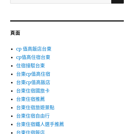
尋
關
鍵
字:
頁面
cp 值高飯店台東
cp值高住宿台東
住宿接駁台東
台東cp值高住宿
台東cp值高飯店
台東住宿國旅卡
台東住宿推薦
台東住宿旅遊景點
台東住宿自由行
台東住宿鐵人選手推薦
台東住宿飯店