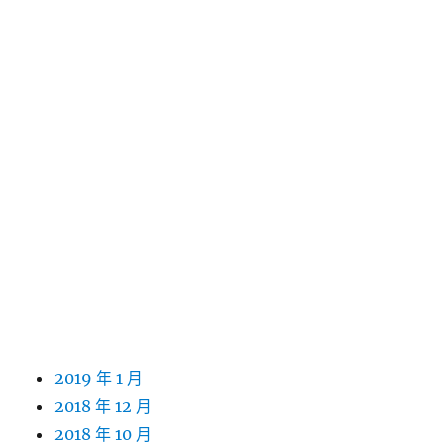
2020 年 2 月
2020 年 1 月
2019 年 12 月
2019 年 11 月
2019 年 10 月
2019 年 9 月
2019 年 8 月
2019 年 7 月
2019 年 6 月
2019 年 5 月
2019 年 4 月
2019 年 3 月
2019 年 2 月
2019 年 1 月
2018 年 12 月
2018 年 10 月