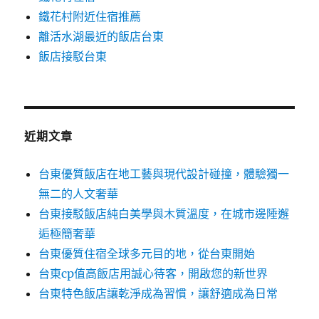
鐵花村附近住宿推薦
離活水湖最近的飯店台東
飯店接駁台東
近期文章
台東優質飯店在地工藝與現代設計碰撞，體驗獨一
無二的人文奢華
台東接駁飯店純白美學與木質溫度，在城市邊陲邂
逅極簡奢華
台東優質住宿全球多元目的地，從台東開始
台東cp值高飯店用誠心待客，開啟您的新世界
台東特色飯店讓乾淨成為習慣，讓舒適成為日常