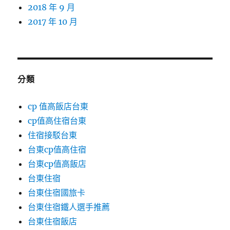
2018 年 9 月
2017 年 10 月
分類
cp 值高飯店台東
cp值高住宿台東
住宿接駁台東
台東cp值高住宿
台東cp值高飯店
台東住宿
台東住宿國旅卡
台東住宿鐵人選手推薦
台東住宿飯店