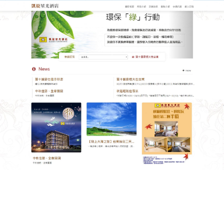
台東凱旋星光酒店
台東飯店國旅卡為您提供體貼
入微的服務，保證您住得舒適
台東飯店國旅卡
為旅程帶來潔淨、安心的空間，提供
無壓透明空間與簡約寧靜角落的驛站，在這裡跟家一
樣舒適，美好的休閒環境，服務用心熱忱，特別適合
全家大小或是三五好友來此包棟，享受不受打擾的悠
閒時光，希望您在此留下的回憶，都是滿滿的歡樂笑
容。
作
發
分
admin
2023-07-14
台東飯店國旅卡