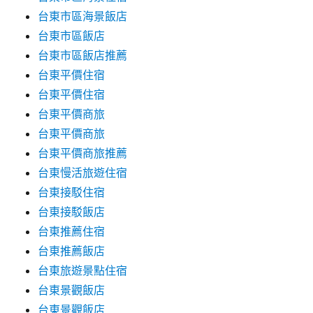
台東市區海景飯店
台東市區飯店
台東市區飯店推薦
台東平價住宿
台東平價住宿
台東平價商旅
台東平價商旅
台東平價商旅推薦
台東慢活旅遊住宿
台東接駁住宿
台東接駁飯店
台東推薦住宿
台東推薦飯店
台東旅遊景點住宿
台東景觀飯店
台東景觀飯店