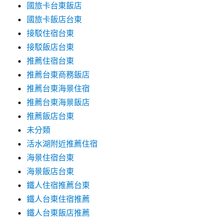
國旅卡台東飯店
國旅卡飯店台東
接駁住宿台東
接駁飯店台東
推薦住宿台東
推薦台東商務飯店
推薦台東海景住宿
推薦台東海景飯店
推薦飯店台東
未分類
活水湖附近推薦住宿
海景住宿台東
海景飯店台東
鐵人住宿推薦台東
鐵人台東住宿推薦
鐵人台東飯店推薦