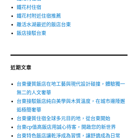
鐵花村住宿
鐵花村附近住宿推薦
離活水湖最近的飯店台東
飯店接駁台東
近期文章
台東優質飯店在地工藝與現代設計碰撞，體驗獨一
無二的人文奢華
台東接駁飯店純白美學與木質溫度，在城市邊陲邂
逅極簡奢華
台東優質住宿全球多元目的地，從台東開始
台東cp值高飯店用誠心待客，開啟您的新世界
台東特色飯店讓乾淨成為習慣，讓舒適成為日常