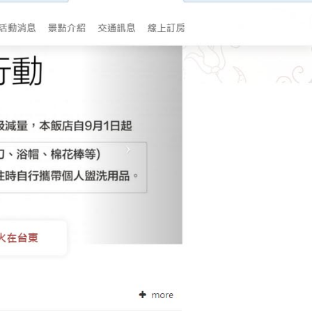
駁通通讓您安排好！
搜
搜
尋
尋
關
鍵
字: