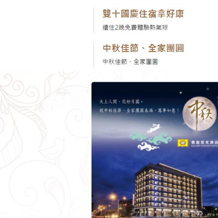
作
admin
您提供服務。無論
者
發
2023-06-08
究的飯店地點都能
佈
分
台東優質飯店
日
類
期:
文
上一篇文章
章
台東接駁飯店讓每位疲憊的旅
上
一
導
篇
覽
文
下一篇文章
章:
台東特色飯店簡約而單點的風
下
一
篇