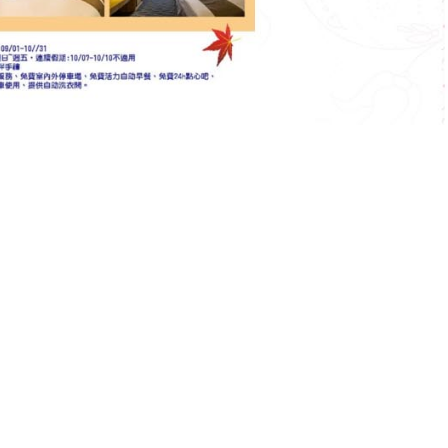
台東夜市住宿
台東夜市住宿
台東山景住宿
台東市區住宿推薦
台東市區平價商旅
台東市區景觀飯店
台東市區海景住宿
台東市區海景飯店
台東市區飯店
台東市區飯店推薦
台東平價住宿
台東平價住宿
台東平價商旅
台東平價商旅
台東平價商旅推薦
台東慢活旅遊住宿
台東接駁住宿
台東接駁飯店
台東推薦住宿
台東推薦飯店
台東旅遊景點住宿