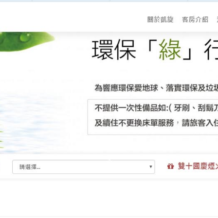
,價格真實可訂,無附加服務費！活水湖飯店、台東海景住宿、綠島三天兩夜接
店，推薦給高品味的你
貼心入微、溫馨迷人的住宿體驗，每家飯店擁有獨特的風格和特
受繽紛活力的住宿空間，無論您去到何處，台東優質飯店都可為