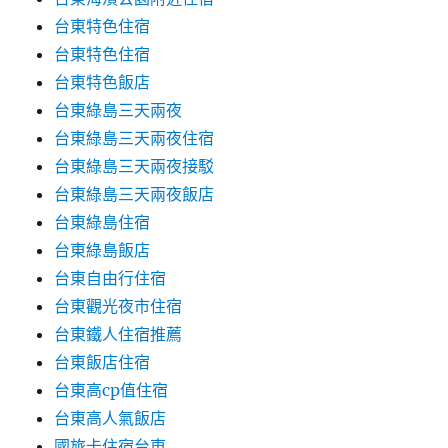
台東特色住宿
台東特色住宿
台東特色飯店
台東綠島三天兩夜
台東綠島三天兩夜住宿
台東綠島三天兩夜接駁
台東綠島三天兩夜飯店
台東綠島住宿
台東綠島飯店
台東自由行住宿
台東觀光夜市住宿
台東鐵人住宿推薦
台東飯店住宿
台東高cp值住宿
台東高人氣飯店
國旅卡住宿台東