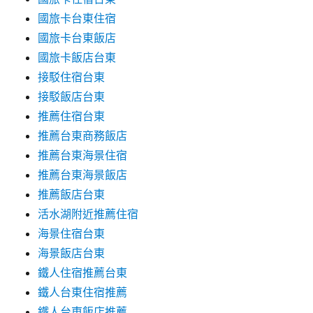
國旅卡台東住宿
國旅卡台東飯店
國旅卡飯店台東
接駁住宿台東
接駁飯店台東
推薦住宿台東
推薦台東商務飯店
推薦台東海景住宿
推薦台東海景飯店
推薦飯店台東
活水湖附近推薦住宿
海景住宿台東
海景飯店台東
鐵人住宿推薦台東
鐵人台東住宿推薦
鐵人台東飯店推薦