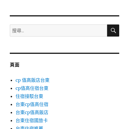
搜
搜
尋
尋
關
鍵
字:
頁面
cp 值高飯店台東
cp值高住宿台東
住宿接駁台東
台東cp值高住宿
台東cp值高飯店
台東住宿國旅卡
台東住宿推薦