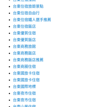
台東住宿旅遊景點
台東住宿自由行
台東住宿鐵人選手推薦
台東住宿飯店
台東優質住宿
台東優質飯店
台東商務旅館
台東商務飯店
台東商務飯店推薦
台東商圈住宿
台東國旅卡住宿
台東國旅卡住宿
台東國際地標
台東夜市住宿
台東夜市住宿
台東山景住宿