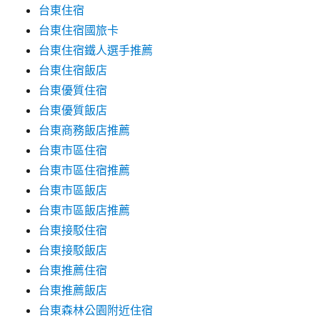
台東住宿
台東住宿國旅卡
台東住宿鐵人選手推薦
台東住宿飯店
台東優質住宿
台東優質飯店
台東商務飯店推薦
台東市區住宿
台東市區住宿推薦
台東市區飯店
台東市區飯店推薦
台東接駁住宿
台東接駁飯店
台東推薦住宿
台東推薦飯店
台東森林公園附近住宿