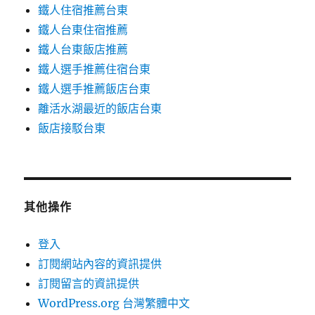
鐵人住宿推薦台東
鐵人台東住宿推薦
鐵人台東飯店推薦
鐵人選手推薦住宿台東
鐵人選手推薦飯店台東
離活水湖最近的飯店台東
飯店接駁台東
其他操作
登入
訂閱網站內容的資訊提供
訂閱留言的資訊提供
WordPress.org 台灣繁體中文