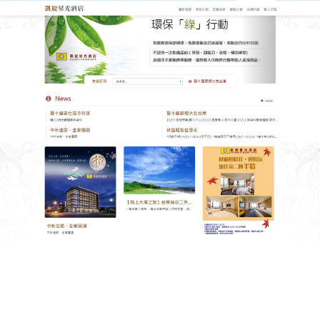
台東凱旋星光酒店
台東優質住宿可以在我們這邊
找到合適的選項，並體驗熱忱
招待
台東優質住宿
集飯店、會展中心及商場於一身，全新
國際復合式生活城，提供國內外旅客品味生活及優質
旅遊新視野，全區60%以綠地覆蓋形成獨特的城市綠
洲，帶給旅遊世界各地的商務人士最親近大自然的旅
遊經驗及享受。台東優質住宿擁有320間典雅舒適客
房及5間別具風格餐廳的五星級酒店位於台東的中心樞