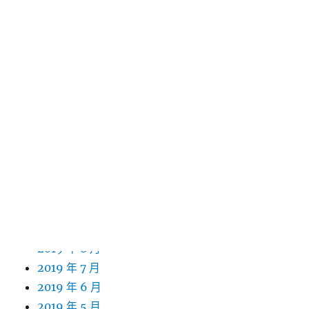
2020 年 8 月
2020 年 7 月
2020 年 6 月
2020 年 5 月
2020 年 4 月
2020 年 3 月
2020 年 2 月
2020 年 1 月
2019 年 12 月
2019 年 11 月
2019 年 10 月
2019 年 9 月
2019 年 8 月
2019 年 7 月
2019 年 6 月
2019 年 5 月