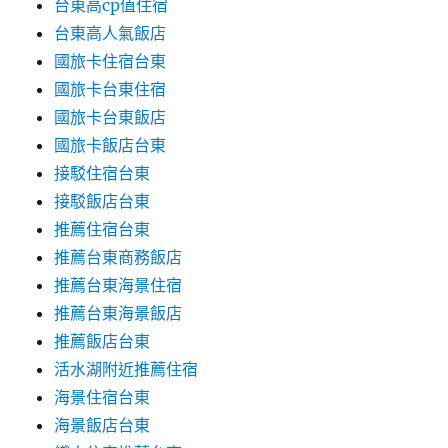
台東高cp值住宿
台東高人氣飯店
國旅卡住宿台東
國旅卡台東住宿
國旅卡台東飯店
國旅卡飯店台東
接駁住宿台東
接駁飯店台東
推薦住宿台東
推薦台東商務飯店
推薦台東海景住宿
推薦台東海景飯店
推薦飯店台東
活水湖附近推薦住宿
海景住宿台東
海景飯店台東