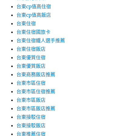
台東cp值高住宿
台東cp值高飯店
台東住宿
台東住宿國旅卡
台東住宿鐵人選手推薦
台東住宿飯店
台東優質住宿
台東優質飯店
台東商務飯店推薦
台東市區住宿
台東市區住宿推薦
台東市區飯店
台東市區飯店推薦
台東接駁住宿
台東接駁飯店
台東推薦住宿