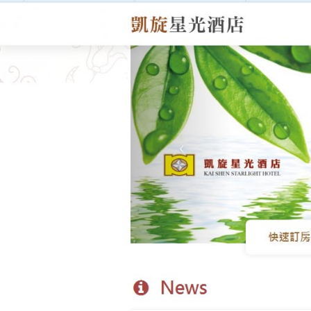
台東凱旋星光酒店
台東凱旋星光酒店——鐵人選手推薦海景大酒店，全程中文服務
台東綠島三天兩夜飯
服務，帶領您享受奢