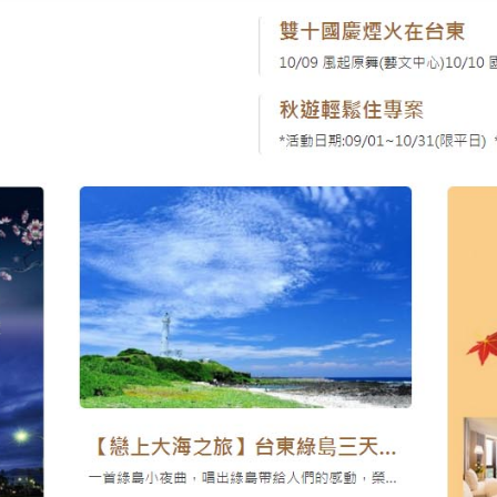
飯店
按照國家四星級標準興建的集商務、會議、住宿、娛樂於一
店，飯店位台東黃金地段，擁有時尚設計概念，每間客房皆以高
提供純正泰國乳膠床墊及乳膠枕頭，同時，設計獨特花樣造型房
兩夜飯店全新體驗讓您愛不釋手。
計，讓您遠離生活的壓力
客入住，身心都能得到釋放