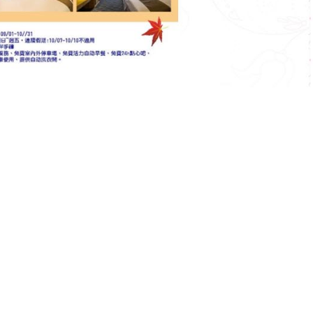
台東夜市住宿
台東夜市住宿
台東山景住宿
台東市區住宿推薦
台東市區平價商旅
台東市區景觀飯店
台東市區海景住宿
台東市區海景飯店
台東市區飯店
台東市區飯店推薦
台東平價住宿
台東平價住宿
台東平價商旅
台東平價商旅
台東平價商旅推薦
台東慢活旅遊住宿
台東接駁住宿
台東接駁飯店
台東推薦住宿
台東推薦飯店
台東旅遊景點住宿