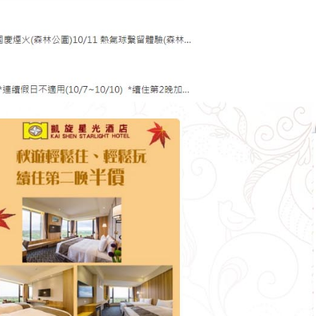
頁面
cp 值高飯店台東
cp值高住宿台東
住宿接駁台東
台東cp值高住宿
台東cp值高飯店
台東住宿國旅卡
台東住宿推薦
台東住宿旅遊景點
台東住宿自由行
台東住宿鐵人選手推薦
台東住宿飯店
台東優質住宿
台東優質飯店
台東商務旅館
台東商務飯店
台東商務飯店推薦
台東商圈住宿
台東國旅卡住宿
台東國旅卡住宿
台東國際地標