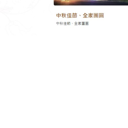
一
篇
文
章:
彙整
2026 年 8 月
2026 年 7 月
2026 年 6 月
2026 年 5 月
2026 年 4 月
2026 年 3 月
2026 年 2 月
2026 年 1 月
2025 年 12 月
2025 年 11 月
2025 年 10 月