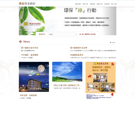
台東凱旋星光酒店
台東市區飯店將保證賓客享有
舒適的睡眠，給入住賓客享受
舒適、方便、安全、快捷服務
台東是一個非常適合旅遊的都市，您絕不可錯過清境
最有人氣的住宿，
台東市區飯店
設有總統套房、行政
豪華套房、豪華標準間、商務標準間等不同風格、檔
次的房間188套，客房內設施高檔，裝修時尚、新潮，
格調溫馨怡人，採用了科學的經營機制和管理方法，
不斷追求卓越，得到了社會的認可，台東市區飯店無