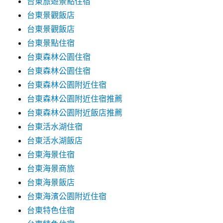
台東旅遊景點住宿
台東景觀飯店
台東景觀飯店
台東景點住宿
台東森林公園住宿
台東森林公園住宿
台東森林公園附近住宿
台東森林公園附近住宿推薦
台東森林公園附近飯店推薦
台東活水湖住宿
台東活水湖飯店
台東海景住宿
台東海景商旅
台東海景飯店
台東海濱公園附近住宿
台東特色住宿