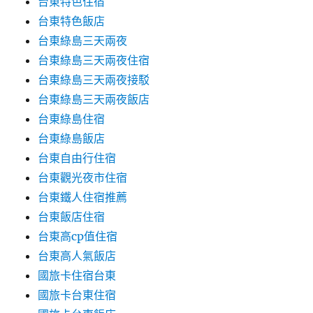
台東特色住宿
台東特色飯店
台東綠島三天兩夜
台東綠島三天兩夜住宿
台東綠島三天兩夜接駁
台東綠島三天兩夜飯店
台東綠島住宿
台東綠島飯店
台東自由行住宿
台東觀光夜市住宿
台東鐵人住宿推薦
台東飯店住宿
台東高cp值住宿
台東高人氣飯店
國旅卡住宿台東
國旅卡台東住宿