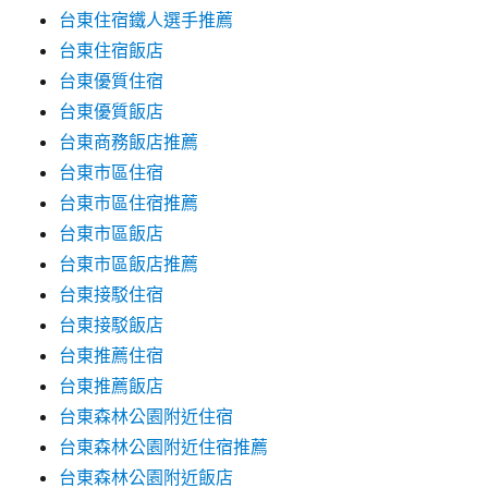
台東住宿鐵人選手推薦
台東住宿飯店
台東優質住宿
台東優質飯店
台東商務飯店推薦
台東市區住宿
台東市區住宿推薦
台東市區飯店
台東市區飯店推薦
台東接駁住宿
台東接駁飯店
台東推薦住宿
台東推薦飯店
台東森林公園附近住宿
台東森林公園附近住宿推薦
台東森林公園附近飯店