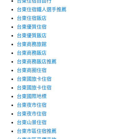
台東住宿自由行
台東住宿鐵人選手推薦
台東住宿飯店
台東優質住宿
台東優質飯店
台東商務旅館
台東商務飯店
台東商務飯店推薦
台東商圈住宿
台東國旅卡住宿
台東國旅卡住宿
台東國際地標
台東夜市住宿
台東夜市住宿
台東山景住宿
台東市區住宿推薦