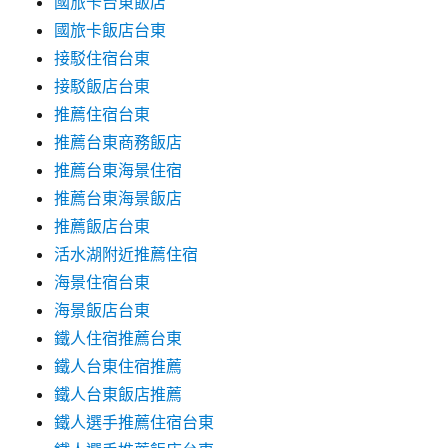
國旅卡台東飯店
國旅卡飯店台東
接駁住宿台東
接駁飯店台東
推薦住宿台東
推薦台東商務飯店
推薦台東海景住宿
推薦台東海景飯店
推薦飯店台東
活水湖附近推薦住宿
海景住宿台東
海景飯店台東
鐵人住宿推薦台東
鐵人台東住宿推薦
鐵人台東飯店推薦
鐵人選手推薦住宿台東