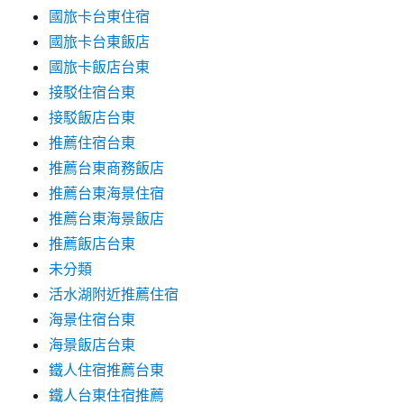
國旅卡台東住宿
國旅卡台東飯店
國旅卡飯店台東
接駁住宿台東
接駁飯店台東
推薦住宿台東
推薦台東商務飯店
推薦台東海景住宿
推薦台東海景飯店
推薦飯店台東
未分類
活水湖附近推薦住宿
海景住宿台東
海景飯店台東
鐵人住宿推薦台東
鐵人台東住宿推薦