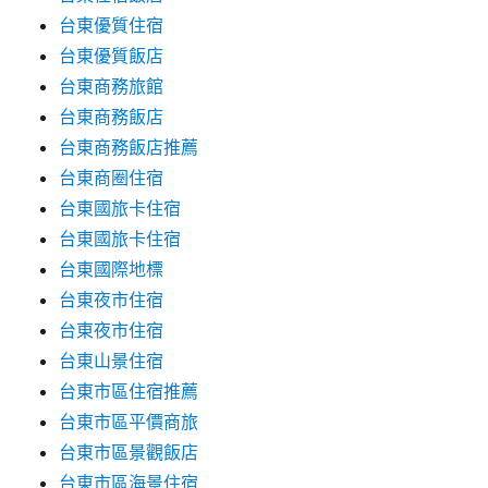
台東優質住宿
台東優質飯店
台東商務旅館
台東商務飯店
台東商務飯店推薦
台東商圈住宿
台東國旅卡住宿
台東國旅卡住宿
台東國際地標
台東夜市住宿
台東夜市住宿
台東山景住宿
台東市區住宿推薦
台東市區平價商旅
台東市區景觀飯店
台東市區海景住宿