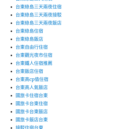
台東綠島三天兩夜住宿
台東綠島三天兩夜接駁
台東綠島三天兩夜飯店
台東綠島住宿
台東綠島飯店
台東自由行住宿
台東觀光夜市住宿
台東鐵人住宿推薦
台東飯店住宿
台東高cp值住宿
台東高人氣飯店
國旅卡住宿台東
國旅卡台東住宿
國旅卡台東飯店
國旅卡飯店台東
接駁住宿台東