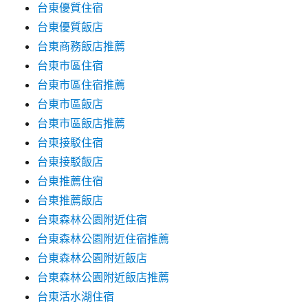
台東優質住宿
台東優質飯店
台東商務飯店推薦
台東市區住宿
台東市區住宿推薦
台東市區飯店
台東市區飯店推薦
台東接駁住宿
台東接駁飯店
台東推薦住宿
台東推薦飯店
台東森林公園附近住宿
台東森林公園附近住宿推薦
台東森林公園附近飯店
台東森林公園附近飯店推薦
台東活水湖住宿