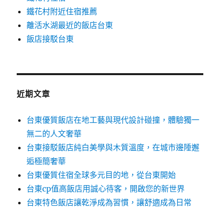
鐵花村附近住宿推薦
離活水湖最近的飯店台東
飯店接駁台東
近期文章
台東優質飯店在地工藝與現代設計碰撞，體驗獨一
無二的人文奢華
台東接駁飯店純白美學與木質溫度，在城市邊陲邂
逅極簡奢華
台東優質住宿全球多元目的地，從台東開始
台東cp值高飯店用誠心待客，開啟您的新世界
台東特色飯店讓乾淨成為習慣，讓舒適成為日常