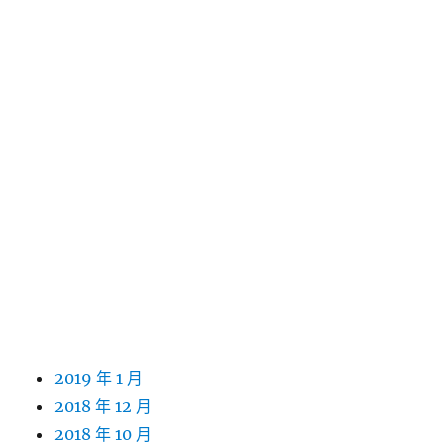
2020 年 2 月
2020 年 1 月
2019 年 12 月
2019 年 11 月
2019 年 10 月
2019 年 9 月
2019 年 8 月
2019 年 7 月
2019 年 6 月
2019 年 5 月
2019 年 4 月
2019 年 3 月
2019 年 2 月
2019 年 1 月
2018 年 12 月
2018 年 10 月