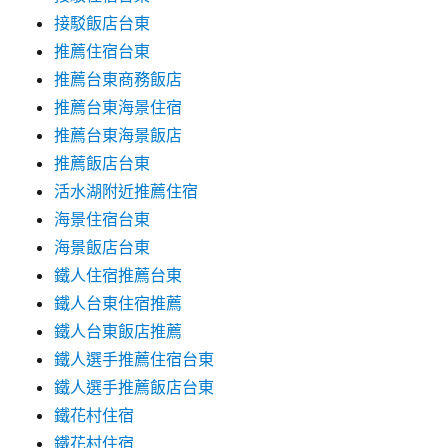
接駁飯店台東
推薦住宿台東
推薦台東商務飯店
推薦台東海景住宿
推薦台東海景飯店
推薦飯店台東
活水湖附近推薦住宿
海景住宿台東
海景飯店台東
鐵人住宿推薦台東
鐵人台東住宿推薦
鐵人台東飯店推薦
鐵人選手推薦住宿台東
鐵人選手推薦飯店台東
鐵花村住宿
鐵花村住宿