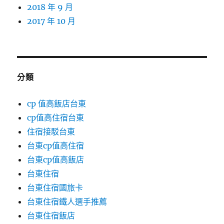
2018 年 9 月
2017 年 10 月
分類
cp 值高飯店台東
cp值高住宿台東
住宿接駁台東
台東cp值高住宿
台東cp值高飯店
台東住宿
台東住宿國旅卡
台東住宿鐵人選手推薦
台東住宿飯店