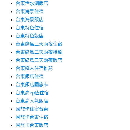
台東活水湖飯店
台東海景住宿
台東海景飯店
台東特色住宿
台東特色飯店
台東綠島三天兩夜住宿
台東綠島三天兩夜接駁
台東綠島三天兩夜飯店
台東鐵人住宿推薦
台東飯店住宿
台東飯店國旅卡
台東高cp值住宿
台東高人氣飯店
國旅卡住宿台東
國旅卡台東住宿
國旅卡台東飯店