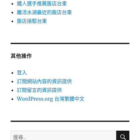
鐵人選手推薦飯店台東
離活水湖最近的飯店台東
飯店接駁台東
其他操作
登入
訂閱網站內容的資訊提供
訂閱留言的資訊提供
WordPress.org 台灣繁體中文
搜
搜
尋