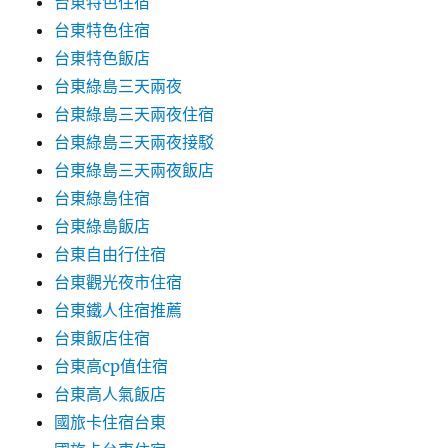
台東特色住宿
台東特色住宿
台東特色飯店
台東綠島三天兩夜
台東綠島三天兩夜住宿
台東綠島三天兩夜接駁
台東綠島三天兩夜飯店
台東綠島住宿
台東綠島飯店
台東自由行住宿
台東觀光夜市住宿
台東鐵人住宿推薦
台東飯店住宿
台東高cp值住宿
台東高人氣飯店
國旅卡住宿台東