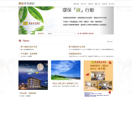
台東凱旋星光酒店
國旅卡台東飯店打造出不一樣
的氛圍和佈景，營造出生活的
小確幸
都市裏的生活太快，不妨在這裡享受一下安靜的時
光，
國旅卡台東飯店
最大的特點交通方便，環境好，
性價比高，可同時滿足洽公、旅遊及購物需求，融合
田園的休閒狀態，會客室、茶室、書房、休閒區、廚
房和餐廳一應俱全，穿過餐廳延伸出去，就可以獨享
田園風光的詩情畫意，入住本國旅卡台東飯店讓您的