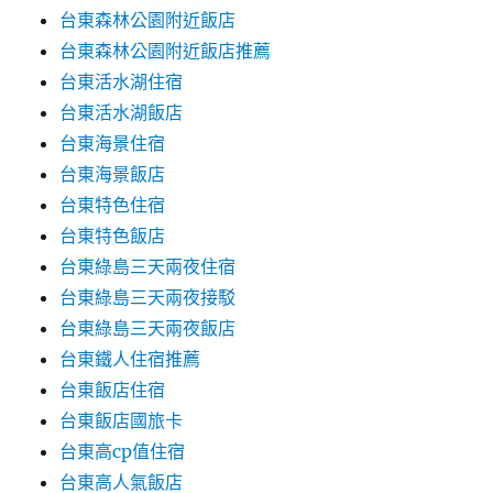
台東森林公園附近飯店
台東森林公園附近飯店推薦
台東活水湖住宿
台東活水湖飯店
台東海景住宿
台東海景飯店
台東特色住宿
台東特色飯店
台東綠島三天兩夜住宿
台東綠島三天兩夜接駁
台東綠島三天兩夜飯店
台東鐵人住宿推薦
台東飯店住宿
台東飯店國旅卡
台東高cp值住宿
台東高人氣飯店