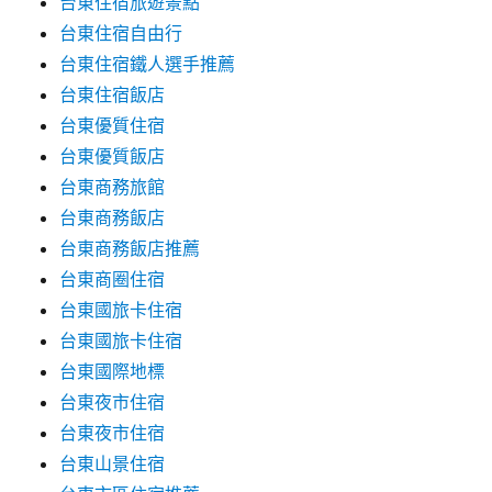
台東住宿旅遊景點
台東住宿自由行
台東住宿鐵人選手推薦
台東住宿飯店
台東優質住宿
台東優質飯店
台東商務旅館
台東商務飯店
台東商務飯店推薦
台東商圈住宿
台東國旅卡住宿
台東國旅卡住宿
台東國際地標
台東夜市住宿
台東夜市住宿
台東山景住宿