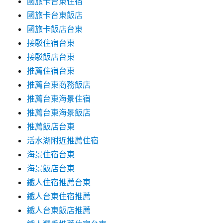
國旅卡台東住宿
國旅卡台東飯店
國旅卡飯店台東
接駁住宿台東
接駁飯店台東
推薦住宿台東
推薦台東商務飯店
推薦台東海景住宿
推薦台東海景飯店
推薦飯店台東
活水湖附近推薦住宿
海景住宿台東
海景飯店台東
鐵人住宿推薦台東
鐵人台東住宿推薦
鐵人台東飯店推薦