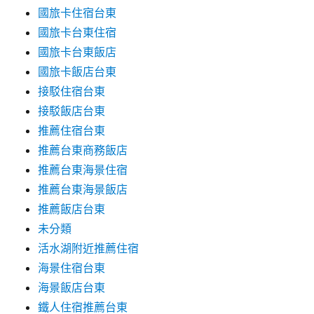
國旅卡住宿台東
國旅卡台東住宿
國旅卡台東飯店
國旅卡飯店台東
接駁住宿台東
接駁飯店台東
推薦住宿台東
推薦台東商務飯店
推薦台東海景住宿
推薦台東海景飯店
推薦飯店台東
未分類
活水湖附近推薦住宿
海景住宿台東
海景飯店台東
鐵人住宿推薦台東