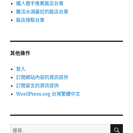
鐵人選手推薦飯店台東
離活水湖最近的飯店台東
飯店接駁台東
其他操作
登入
訂閱網站內容的資訊提供
訂閱留言的資訊提供
WordPress.org 台灣繁體中文
搜
搜
尋