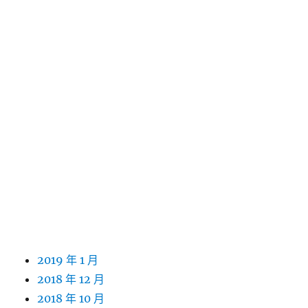
2020 年 2 月
2020 年 1 月
2019 年 12 月
2019 年 11 月
2019 年 10 月
2019 年 9 月
2019 年 8 月
2019 年 7 月
2019 年 6 月
2019 年 5 月
2019 年 4 月
2019 年 3 月
2019 年 2 月
2019 年 1 月
2018 年 12 月
2018 年 10 月