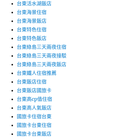
台東活水湖飯店
台東海景住宿
台東海景飯店
台東特色住宿
台東特色飯店
台東綠島三天兩夜住宿
台東綠島三天兩夜接駁
台東綠島三天兩夜飯店
台東鐵人住宿推薦
台東飯店住宿
台東飯店國旅卡
台東高cp值住宿
台東高人氣飯店
國旅卡住宿台東
國旅卡台東住宿
國旅卡台東飯店