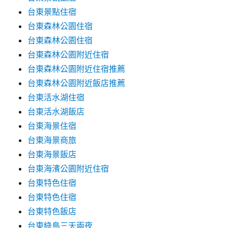
台東景點住宿
台東森林公園住宿
台東森林公園住宿
台東森林公園附近住宿
台東森林公園附近住宿推薦
台東森林公園附近飯店推薦
台東活水湖住宿
台東活水湖飯店
台東海景住宿
台東海景商旅
台東海景飯店
台東海濱公園附近住宿
台東特色住宿
台東特色住宿
台東特色飯店
台東綠島三天兩夜