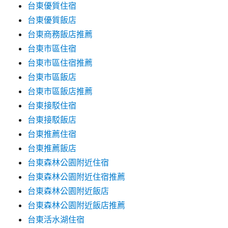
台東優質住宿
台東優質飯店
台東商務飯店推薦
台東市區住宿
台東市區住宿推薦
台東市區飯店
台東市區飯店推薦
台東接駁住宿
台東接駁飯店
台東推薦住宿
台東推薦飯店
台東森林公園附近住宿
台東森林公園附近住宿推薦
台東森林公園附近飯店
台東森林公園附近飯店推薦
台東活水湖住宿