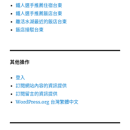
鐵人選手推薦住宿台東
鐵人選手推薦飯店台東
離活水湖最近的飯店台東
飯店接駁台東
其他操作
登入
訂閱網站內容的資訊提供
訂閱留言的資訊提供
WordPress.org 台灣繁體中文