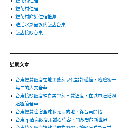
鐵花村住宿
鐵花村住宿
鐵花村附近住宿推薦
離活水湖最近的飯店台東
飯店接駁台東
近期文章
台東優質飯店在地工藝與現代設計碰撞，體驗獨一
無二的人文奢華
台東接駁飯店純白美學與木質溫度，在城市邊陲邂
逅極簡奢華
台東優質住宿全球多元目的地，從台東開始
台東cp值高飯店用誠心待客，開啟您的新世界
台東特色飯店讓乾淨成為習慣，讓舒適成為日常