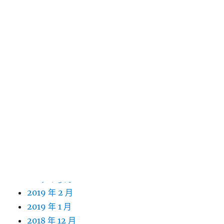
2020 年 3 月
2020 年 2 月
2020 年 1 月
2019 年 12 月
2019 年 11 月
2019 年 10 月
2019 年 9 月
2019 年 8 月
2019 年 7 月
2019 年 6 月
2019 年 5 月
2019 年 4 月
2019 年 3 月
2019 年 2 月
2019 年 1 月
2018 年 12 月