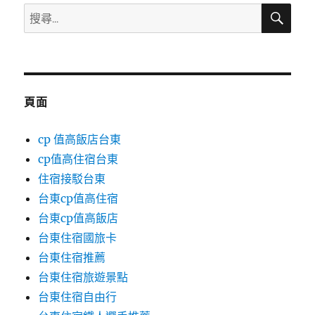
搜
搜
尋
尋
關
鍵
字:
頁面
cp 值高飯店台東
cp值高住宿台東
住宿接駁台東
台東cp值高住宿
台東cp值高飯店
台東住宿國旅卡
台東住宿推薦
台東住宿旅遊景點
台東住宿自由行