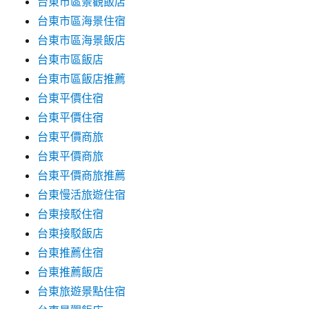
台東市區景觀飯店
台東市區海景住宿
台東市區海景飯店
台東市區飯店
台東市區飯店推薦
台東平價住宿
台東平價住宿
台東平價商旅
台東平價商旅
台東平價商旅推薦
台東慢活旅遊住宿
台東接駁住宿
台東接駁飯店
台東推薦住宿
台東推薦飯店
台東旅遊景點住宿