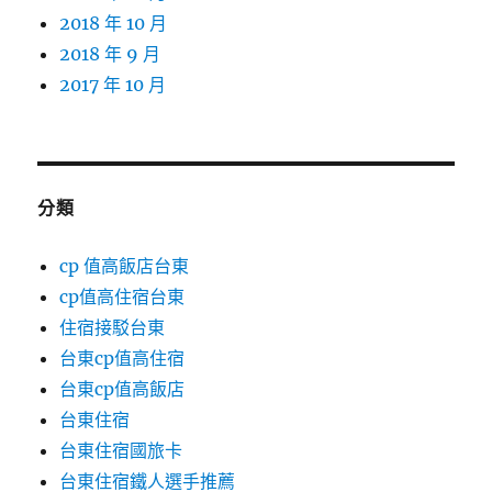
2018 年 10 月
2018 年 9 月
2017 年 10 月
分類
cp 值高飯店台東
cp值高住宿台東
住宿接駁台東
台東cp值高住宿
台東cp值高飯店
台東住宿
台東住宿國旅卡
台東住宿鐵人選手推薦