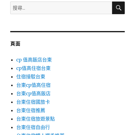
搜
搜
尋
尋
關
鍵
字:
頁面
cp 值高飯店台東
cp值高住宿台東
住宿接駁台東
台東cp值高住宿
台東cp值高飯店
台東住宿國旅卡
台東住宿推薦
台東住宿旅遊景點
台東住宿自由行