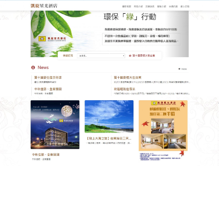
台東凱旋星光酒店
cp 值高飯店台東設施齊備高
檔，讓你在旅途疲憊時刻，舒
緩身心
cp 值高飯店台東
客房擁有豪華套房及高級客房等110
間/套，所有客房均由名家設計，佈置完善細緻，設施
齊備高檔，整潔明亮的洗漱區域，德國朗樂福床墊舒
適大床、軟硬舒適雙枕頭，將保證賓客享有舒適的睡
眠，無論商務、宴會、休閒、娛樂，都是您的理想之
選。