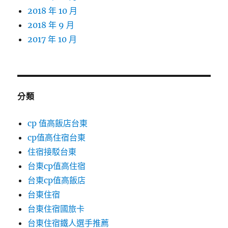
2018 年 10 月
2018 年 9 月
2017 年 10 月
分類
cp 值高飯店台東
cp值高住宿台東
住宿接駁台東
台東cp值高住宿
台東cp值高飯店
台東住宿
台東住宿國旅卡
台東住宿鐵人選手推薦