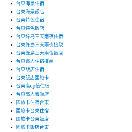
台東海景住宿
台東海景飯店
台東特色住宿
台東特色飯店
台東綠島三天兩夜住宿
台東綠島三天兩夜接駁
台東綠島三天兩夜飯店
台東鐵人住宿推薦
台東飯店住宿
台東飯店國旅卡
台東高cp值住宿
台東高人氣飯店
國旅卡住宿台東
國旅卡台東住宿
國旅卡台東飯店
國旅卡飯店台東