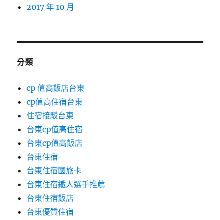
2017 年 10 月
分類
cp 值高飯店台東
cp值高住宿台東
住宿接駁台東
台東cp值高住宿
台東cp值高飯店
台東住宿
台東住宿國旅卡
台東住宿鐵人選手推薦
台東住宿飯店
台東優質住宿