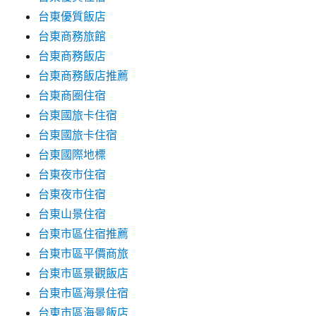
台東優質飯店
台東商務旅館
台東商務飯店
台東商務飯店推薦
台東商圈住宿
台東國旅卡住宿
台東國旅卡住宿
台東國際地標
台東夜市住宿
台東夜市住宿
台東山景住宿
台東市區住宿推薦
台東市區平價商旅
台東市區景觀飯店
台東市區海景住宿
台東市區海景飯店