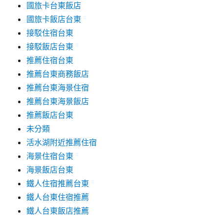
國旅卡台東飯店
國旅卡飯店台東
接駁住宿台東
接駁飯店台東
推薦住宿台東
推薦台東商務飯店
推薦台東海景住宿
推薦台東海景飯店
推薦飯店台東
未分類
活水湖附近推薦住宿
海景住宿台東
海景飯店台東
鐵人住宿推薦台東
鐵人台東住宿推薦
鐵人台東飯店推薦