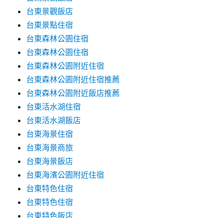
台東景觀飯店
台東景點住宿
台東森林公園住宿
台東森林公園住宿
台東森林公園附近住宿
台東森林公園附近住宿推薦
台東森林公園附近飯店推薦
台東活水湖住宿
台東活水湖飯店
台東海景住宿
台東海景商旅
台東海景飯店
台東海濱公園附近住宿
台東特色住宿
台東特色住宿
台東特色飯店