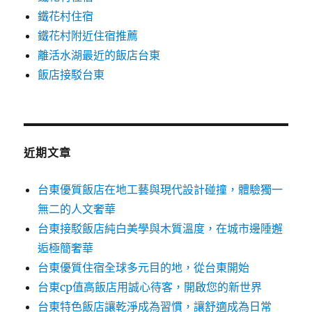
鐵花村住宿
鐵花村附近住宿推薦
離活水湖最近的飯店台東
飯店接駁台東
近期文章
台東優質飯店在地工藝與現代設計碰撞，體驗獨一
無二的人文奢華
台東接駁飯店純白美學與木質溫度，在城市邊陲邂
逅極簡奢華
台東優質住宿全球多元目的地，從台東開始
台東cp值高飯店用誠心待客，開啟您的新世界
台東特色飯店讓乾淨成為習慣，讓舒適成為日常