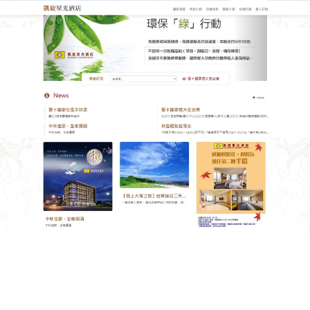
台東凱旋星光酒店
台東海景住宿性價比極高，推
薦是旅人們的優良選擇
去台東旅行卻不知道要怎麼選擇住宿？
台東海景住宿
每一處的設計與擺飾，都帶有過去美好年代的風情，
也完整呈現了當今現代都市感性的藝術格調，讓你來
到台東不僅能夠盡情地在熱鬧的商圈玩樂購物、享受
在地美食與夜市小吃，在這個靜謐與現代感兼備的空
間內洗滌身心，享受家一般的溫馨與舒適，