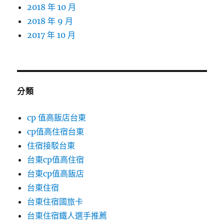
2018 年 10 月
2018 年 9 月
2017 年 10 月
分類
cp 值高飯店台東
cp值高住宿台東
住宿接駁台東
台東cp值高住宿
台東cp值高飯店
台東住宿
台東住宿國旅卡
台東住宿鐵人選手推薦