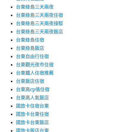
台東綠島三天兩夜
台東綠島三天兩夜住宿
台東綠島三天兩夜接駁
台東綠島三天兩夜飯店
台東綠島住宿
台東綠島飯店
台東自由行住宿
台東觀光夜市住宿
台東鐵人住宿推薦
台東飯店住宿
台東高cp值住宿
台東高人氣飯店
國旅卡住宿台東
國旅卡台東住宿
國旅卡台東飯店
國旅卡飯店台東