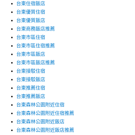
台東住宿飯店
台東優質住宿
台東優質飯店
台東商務飯店推薦
台東市區住宿
台東市區住宿推薦
台東市區飯店
台東市區飯店推薦
台東接駁住宿
台東接駁飯店
台東推薦住宿
台東推薦飯店
台東森林公園附近住宿
台東森林公園附近住宿推薦
台東森林公園附近飯店
台東森林公園附近飯店推薦