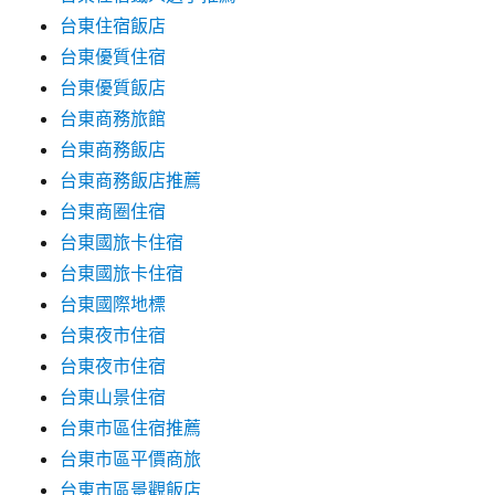
台東住宿飯店
台東優質住宿
台東優質飯店
台東商務旅館
台東商務飯店
台東商務飯店推薦
台東商圈住宿
台東國旅卡住宿
台東國旅卡住宿
台東國際地標
台東夜市住宿
台東夜市住宿
台東山景住宿
台東市區住宿推薦
台東市區平價商旅
台東市區景觀飯店