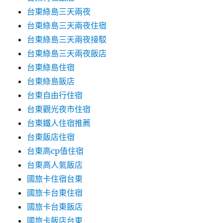
台東綠島三天兩夜
台東綠島三天兩夜住宿
台東綠島三天兩夜接駁
台東綠島三天兩夜飯店
台東綠島住宿
台東綠島飯店
台東自由行住宿
台東觀光夜市住宿
台東鐵人住宿推薦
台東飯店住宿
台東高cp值住宿
台東高人氣飯店
國旅卡住宿台東
國旅卡台東住宿
國旅卡台東飯店
國旅卡飯店台東