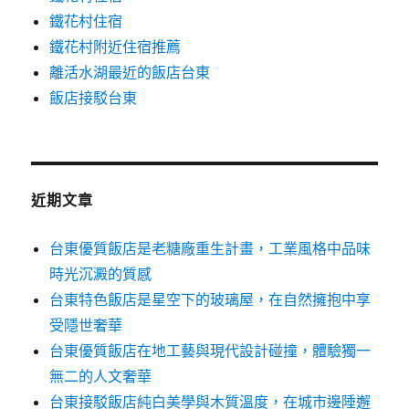
鐵花村住宿
鐵花村附近住宿推薦
離活水湖最近的飯店台東
飯店接駁台東
近期文章
台東優質飯店是老糖廠重生計畫，工業風格中品味
時光沉澱的質感
台東特色飯店是星空下的玻璃屋，在自然擁抱中享
受隱世奢華
台東優質飯店在地工藝與現代設計碰撞，體驗獨一
無二的人文奢華
台東接駁飯店純白美學與木質溫度，在城市邊陲邂