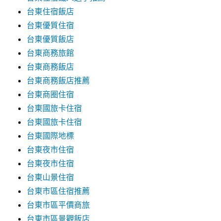
台東住宿飯店
台東優質住宿
台東優質飯店
台東商務旅館
台東商務飯店
台東商務飯店推薦
台東商圈住宿
台東國旅卡住宿
台東國旅卡住宿
台東國際地標
台東夜市住宿
台東夜市住宿
台東山景住宿
台東市區住宿推薦
台東市區平價商旅
台東市區景觀飯店