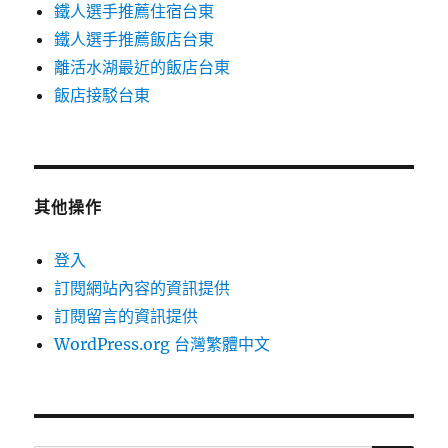
鐵人選手推薦住宿台東
鐵人選手推薦飯店台東
離活水湖最近的飯店台東
飯店接駁台東
其他操作
登入
訂閱網站內容的資訊提供
訂閱留言的資訊提供
WordPress.org 台灣繁體中文