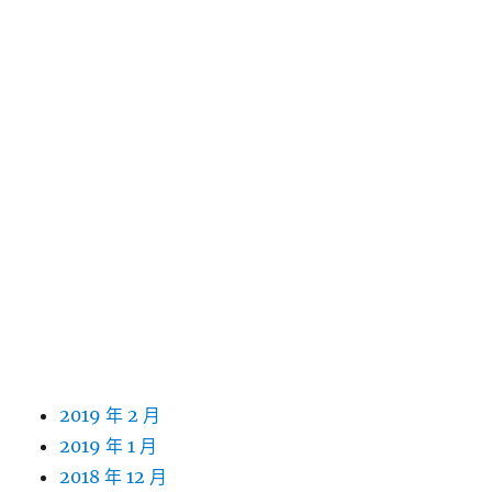
2020 年 3 月
2020 年 2 月
2020 年 1 月
2019 年 12 月
2019 年 11 月
2019 年 10 月
2019 年 9 月
2019 年 8 月
2019 年 7 月
2019 年 6 月
2019 年 5 月
2019 年 4 月
2019 年 3 月
2019 年 2 月
2019 年 1 月
2018 年 12 月