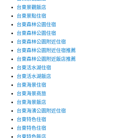
台東景觀飯店
台東景點住宿
台東森林公園住宿
台東森林公園住宿
台東森林公園附近住宿
台東森林公園附近住宿推薦
台東森林公園附近飯店推薦
台東活水湖住宿
台東活水湖飯店
台東海景住宿
台東海景商旅
台東海景飯店
台東海濱公園附近住宿
台東特色住宿
台東特色住宿
台東特色飯店