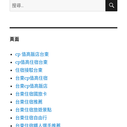
搜
搜
尋
尋
關
鍵
字:
頁面
cp 值高飯店台東
cp值高住宿台東
住宿接駁台東
台東cp值高住宿
台東cp值高飯店
台東住宿國旅卡
台東住宿推薦
台東住宿旅遊景點
台東住宿自由行
台東住宿鐵人選手推薦