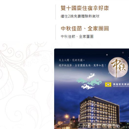
作
admin
訝，民宿主人的古
者
發
2020-10-15
一切都會超乎您的
佈
分
台東優質住宿
日
類
期:
文
上一篇文章
章
台東住宿飯店為你打造出無隔
上
一
導
篇
覽
文
下一篇文章
章:
台東市區住宿清晰的空氣、優
下
一
篇