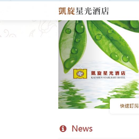
台東凱旋星光酒店
台東凱旋星光酒店——鐵人選手推薦海景大酒店，全程中文服務
台東優質住宿的景色
收藏是一種感覺、
到，清靜與古雅的