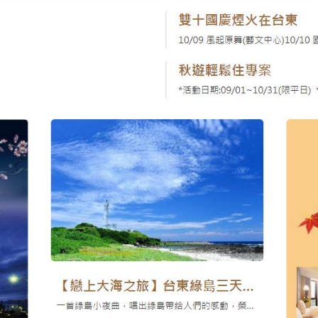
著私藏，堅持的22℃，有著我們對民宿的堅持與信念，享受吧
想像。
間開放空間
質的環境等您到來