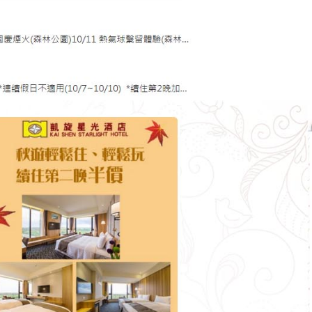
頁面
，
cp 值高飯店台東
cp值高住宿台東
住宿接駁台東
台東cp值高住宿
台東cp值高飯店
台東住宿國旅卡
台東住宿推薦
台東住宿旅遊景點
台東住宿自由行
台東住宿鐵人選手推薦
台東住宿飯店
台東優質住宿
台東優質飯店
台東商務旅館
台東商務飯店
台東商務飯店推薦
台東商圈住宿
台東國旅卡住宿
台東國旅卡住宿
台東國際地標