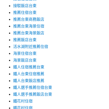
接駁飯店台東
推薦住宿台東
推薦台東商務飯店
推薦台東海景住宿
推薦台東海景飯店
推薦飯店台東
活水湖附近推薦住宿
海景住宿台東
海景飯店台東
鐵人住宿推薦台東
鐵人台東住宿推薦
鐵人台東飯店推薦
鐵人選手推薦住宿台東
鐵人選手推薦飯店台東
鐵花村住宿
鐵花村住宿