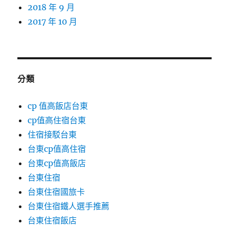
2018 年 9 月
2017 年 10 月
分類
cp 值高飯店台東
cp值高住宿台東
住宿接駁台東
台東cp值高住宿
台東cp值高飯店
台東住宿
台東住宿國旅卡
台東住宿鐵人選手推薦
台東住宿飯店