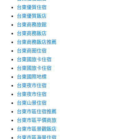
台東優質住宿
台東優質飯店
台東商務旅館
台東商務飯店
台東商務飯店推薦
台東商圈住宿
台東國旅卡住宿
台東國旅卡住宿
台東國際地標
台東夜市住宿
台東夜市住宿
台東山景住宿
台東市區住宿推薦
台東市區平價商旅
台東市區景觀飯店
台東市區海景住宿