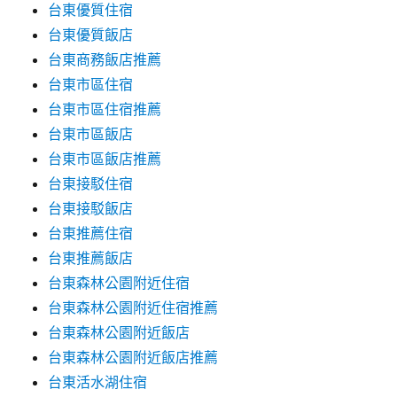
台東優質住宿
台東優質飯店
台東商務飯店推薦
台東市區住宿
台東市區住宿推薦
台東市區飯店
台東市區飯店推薦
台東接駁住宿
台東接駁飯店
台東推薦住宿
台東推薦飯店
台東森林公園附近住宿
台東森林公園附近住宿推薦
台東森林公園附近飯店
台東森林公園附近飯店推薦
台東活水湖住宿