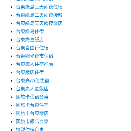
台東綠島三天兩夜住宿
台東綠島三天兩夜接駁
台東綠島三天兩夜飯店
台東綠島住宿
台東綠島飯店
台東自由行住宿
台東觀光夜市住宿
台東鐵人住宿推薦
台東飯店住宿
台東高cp值住宿
台東高人氣飯店
國旅卡住宿台東
國旅卡台東住宿
國旅卡台東飯店
國旅卡飯店台東
接駁住宿台東