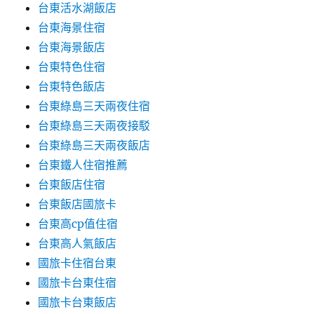
台東活水湖飯店
台東海景住宿
台東海景飯店
台東特色住宿
台東特色飯店
台東綠島三天兩夜住宿
台東綠島三天兩夜接駁
台東綠島三天兩夜飯店
台東鐵人住宿推薦
台東飯店住宿
台東飯店國旅卡
台東高cp值住宿
台東高人氣飯店
國旅卡住宿台東
國旅卡台東住宿
國旅卡台東飯店