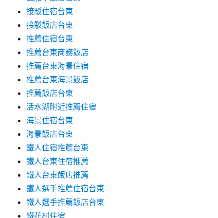
接駁住宿台東
接駁飯店台東
推薦住宿台東
推薦台東商務飯店
推薦台東海景住宿
推薦台東海景飯店
推薦飯店台東
活水湖附近推薦住宿
海景住宿台東
海景飯店台東
鐵人住宿推薦台東
鐵人台東住宿推薦
鐵人台東飯店推薦
鐵人選手推薦住宿台東
鐵人選手推薦飯店台東
鐵花村住宿