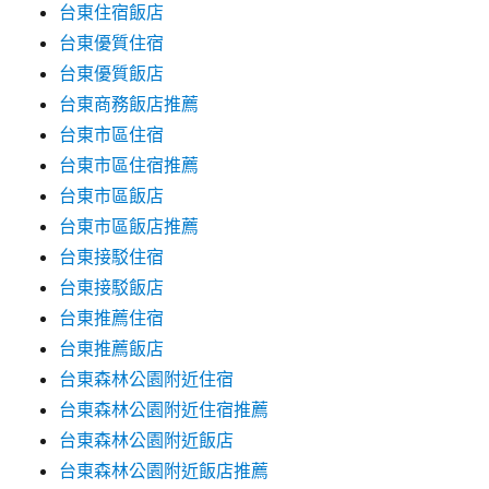
台東住宿飯店
台東優質住宿
台東優質飯店
台東商務飯店推薦
台東市區住宿
台東市區住宿推薦
台東市區飯店
台東市區飯店推薦
台東接駁住宿
台東接駁飯店
台東推薦住宿
台東推薦飯店
台東森林公園附近住宿
台東森林公園附近住宿推薦
台東森林公園附近飯店
台東森林公園附近飯店推薦