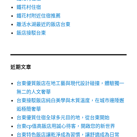
鐵花村住宿
鐵花村附近住宿推薦
離活水湖最近的飯店台東
飯店接駁台東
近期文章
台東優質飯店在地工藝與現代設計碰撞，體驗獨一
無二的人文奢華
台東接駁飯店純白美學與木質溫度，在城市邊陲邂
逅極簡奢華
台東優質住宿全球多元目的地，從台東開始
台東cp值高飯店用誠心待客，開啟您的新世界
台東特色飯店讓乾淨成為習慣，讓舒適成為日常