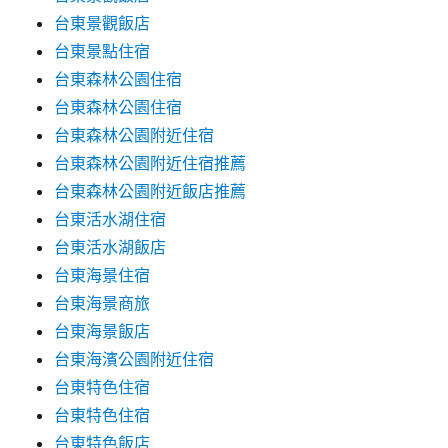
台東景觀飯店
台東景點住宿
台東森林公園住宿
台東森林公園住宿
台東森林公園附近住宿
台東森林公園附近住宿推薦
台東森林公園附近飯店推薦
台東活水湖住宿
台東活水湖飯店
台東海景住宿
台東海景商旅
台東海景飯店
台東海濱公園附近住宿
台東特色住宿
台東特色住宿
台東特色飯店