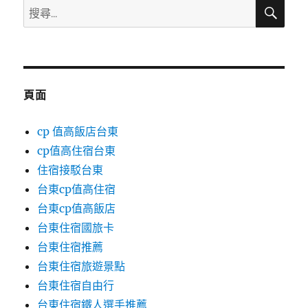
搜
搜
尋
尋
關
鍵
字:
頁面
cp 值高飯店台東
cp值高住宿台東
住宿接駁台東
台東cp值高住宿
台東cp值高飯店
台東住宿國旅卡
台東住宿推薦
台東住宿旅遊景點
台東住宿自由行
台東住宿鐵人選手推薦