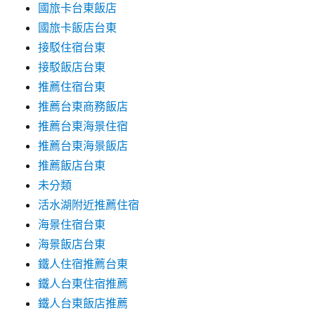
國旅卡台東飯店
國旅卡飯店台東
接駁住宿台東
接駁飯店台東
推薦住宿台東
推薦台東商務飯店
推薦台東海景住宿
推薦台東海景飯店
推薦飯店台東
未分類
活水湖附近推薦住宿
海景住宿台東
海景飯店台東
鐵人住宿推薦台東
鐵人台東住宿推薦
鐵人台東飯店推薦