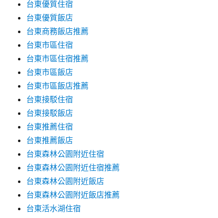
台東優質住宿
台東優質飯店
台東商務飯店推薦
台東市區住宿
台東市區住宿推薦
台東市區飯店
台東市區飯店推薦
台東接駁住宿
台東接駁飯店
台東推薦住宿
台東推薦飯店
台東森林公園附近住宿
台東森林公園附近住宿推薦
台東森林公園附近飯店
台東森林公園附近飯店推薦
台東活水湖住宿