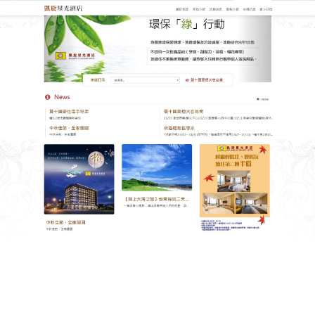
台東凱旋星光酒店
台東cp值高住宿為您打造每一
次的最佳住房體驗
台東cp值高住宿
多元的房型選擇，滿足旅客不同的需
求，輕鬆舒適的色調、簡約的空間設計，為您保留最
自在、舒適的休憩空間。從柔和的光線、時尚的擺
設、舒適的寢具、完善的住房設施到親切的服務笑
容，著重每一個細節的安排，不論是商務出差還是渡
假旅遊，全心為您打造每一次的最佳住房體驗。