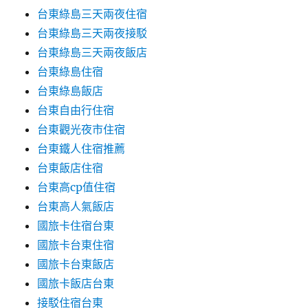
台東綠島三天兩夜住宿
台東綠島三天兩夜接駁
台東綠島三天兩夜飯店
台東綠島住宿
台東綠島飯店
台東自由行住宿
台東觀光夜市住宿
台東鐵人住宿推薦
台東飯店住宿
台東高cp值住宿
台東高人氣飯店
國旅卡住宿台東
國旅卡台東住宿
國旅卡台東飯店
國旅卡飯店台東
接駁住宿台東