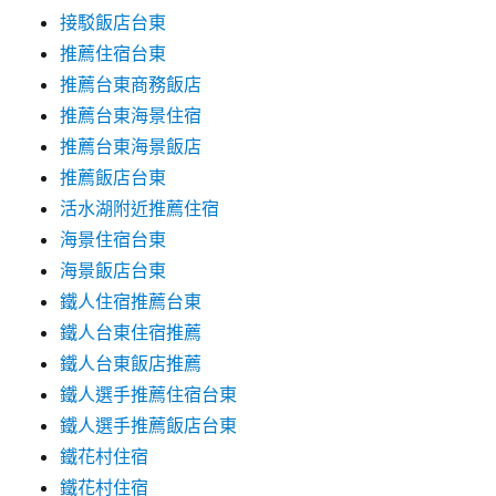
接駁飯店台東
推薦住宿台東
推薦台東商務飯店
推薦台東海景住宿
推薦台東海景飯店
推薦飯店台東
活水湖附近推薦住宿
海景住宿台東
海景飯店台東
鐵人住宿推薦台東
鐵人台東住宿推薦
鐵人台東飯店推薦
鐵人選手推薦住宿台東
鐵人選手推薦飯店台東
鐵花村住宿
鐵花村住宿