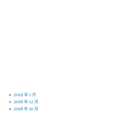
2020 年 2 月
2020 年 1 月
2019 年 12 月
2019 年 11 月
2019 年 10 月
2019 年 9 月
2019 年 8 月
2019 年 7 月
2019 年 6 月
2019 年 5 月
2019 年 4 月
2019 年 3 月
2019 年 2 月
2019 年 1 月
2018 年 12 月
2018 年 10 月