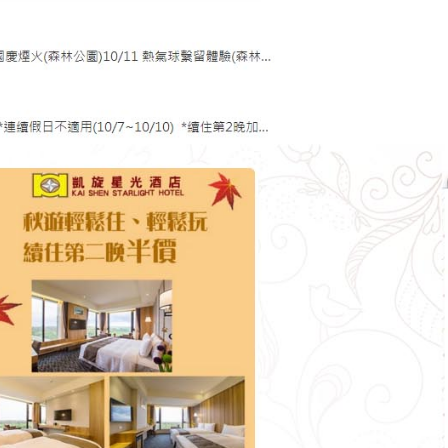
頁面
cp 值高飯店台東
cp值高住宿台東
住宿接駁台東
台東cp值高住宿
台東cp值高飯店
台東住宿國旅卡
台東住宿推薦
台東住宿旅遊景點
台東住宿自由行
台東住宿鐵人選手推薦
台東住宿飯店
台東優質住宿
台東優質飯店
台東商務旅館
台東商務飯店
台東商務飯店推薦
台東商圈住宿
台東國旅卡住宿
台東國旅卡住宿
台東國際地標