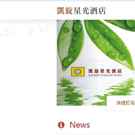
台東凱旋星光酒店
台東凱旋星光酒店——鐵人選手推薦海景大酒店，全程中文服務
台東飯店住宿能帶給
台東一直是旅人們
利，商業繁華，推