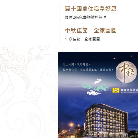
作
admin
這裡有長椅可以讓
者
發
2020-01-07
佈
分
台東飯店住宿
日
類
期:
文
上一篇文章
章
是您來台東旅遊的首選，是您
上
一
導
篇
覽
文
下一篇文章
章:
對於重視品質的遊客應該是個
下
一
篇