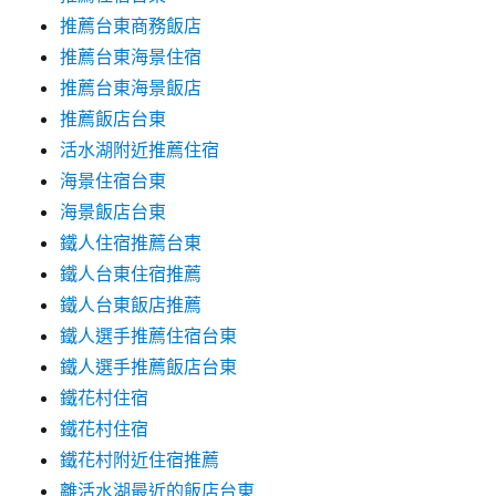
推薦台東商務飯店
推薦台東海景住宿
推薦台東海景飯店
推薦飯店台東
活水湖附近推薦住宿
海景住宿台東
海景飯店台東
鐵人住宿推薦台東
鐵人台東住宿推薦
鐵人台東飯店推薦
鐵人選手推薦住宿台東
鐵人選手推薦飯店台東
鐵花村住宿
鐵花村住宿
鐵花村附近住宿推薦
離活水湖最近的飯店台東