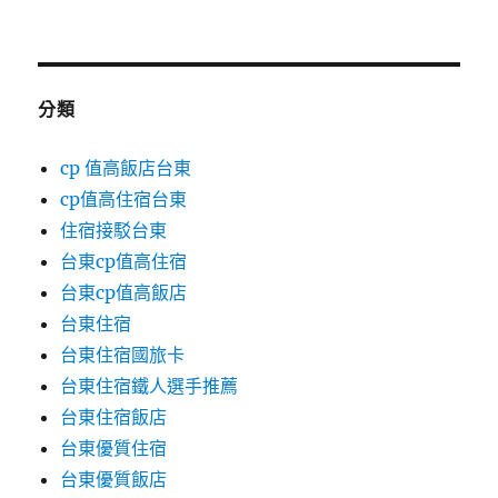
分類
cp 值高飯店台東
cp值高住宿台東
住宿接駁台東
台東cp值高住宿
台東cp值高飯店
台東住宿
台東住宿國旅卡
台東住宿鐵人選手推薦
台東住宿飯店
台東優質住宿
台東優質飯店