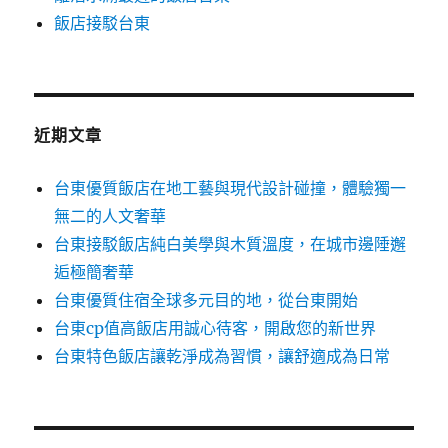
飯店接駁台東
近期文章
台東優質飯店在地工藝與現代設計碰撞，體驗獨一
無二的人文奢華
台東接駁飯店純白美學與木質溫度，在城市邊陲邂
逅極簡奢華
台東優質住宿全球多元目的地，從台東開始
台東cp值高飯店用誠心待客，開啟您的新世界
台東特色飯店讓乾淨成為習慣，讓舒適成為日常