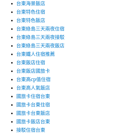
台東海景飯店
台東特色住宿
台東特色飯店
台東綠島三天兩夜住宿
台東綠島三天兩夜接駁
台東綠島三天兩夜飯店
台東鐵人住宿推薦
台東飯店住宿
台東飯店國旅卡
台東高cp值住宿
台東高人氣飯店
國旅卡住宿台東
國旅卡台東住宿
國旅卡台東飯店
國旅卡飯店台東
接駁住宿台東