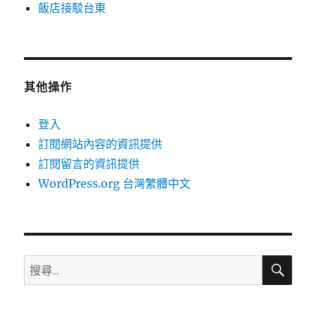
飯店接駁台東
其他操作
登入
訂閱網站內容的資訊提供
訂閱留言的資訊提供
WordPress.org 台灣繁體中文
搜
搜
尋
尋
關