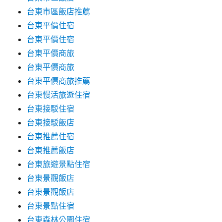
台東市區飯店推薦
台東平價住宿
台東平價住宿
台東平價商旅
台東平價商旅
台東平價商旅推薦
台東慢活旅遊住宿
台東接駁住宿
台東接駁飯店
台東推薦住宿
台東推薦飯店
台東旅遊景點住宿
台東景觀飯店
台東景觀飯店
台東景點住宿
台東森林公園住宿