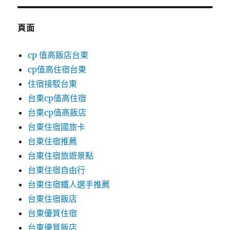
鍵
字:
頁面
cp 值高飯店台東
cp值高住宿台東
住宿接駁台東
台東cp值高住宿
台東cp值高飯店
台東住宿國旅卡
台東住宿推薦
台東住宿旅遊景點
台東住宿自由行
台東住宿鐵人選手推薦
台東住宿飯店
台東優質住宿
台東優質飯店