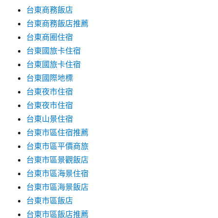
台東商務飯店
台東商務飯店推薦
台東商圈住宿
台東國旅卡住宿
台東國旅卡住宿
台東國際地標
台東夜市住宿
台東夜市住宿
台東山景住宿
台東市區住宿推薦
台東市區平價商旅
台東市區景觀飯店
台東市區海景住宿
台東市區海景飯店
台東市區飯店
台東市區飯店推薦