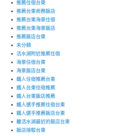
推薦住宿台東
推薦台東商務飯店
推薦台東海景住宿
推薦台東海景飯店
推薦飯店台東
未分類
活水湖附近推薦住宿
海景住宿台東
海景飯店台東
鐵人住宿推薦台東
鐵人台東住宿推薦
鐵人台東飯店推薦
鐵人選手推薦住宿台東
鐵人選手推薦飯店台東
離活水湖最近的飯店台東
飯店接駁台東