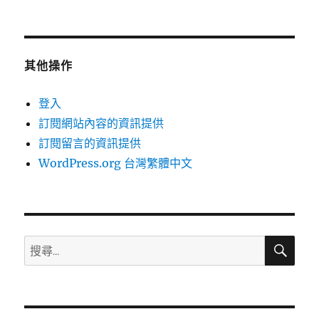
其他操作
登入
訂閱網站內容的資訊提供
訂閱留言的資訊提供
WordPress.org 台灣繁體中文
搜
搜
尋
尋
關
鍵