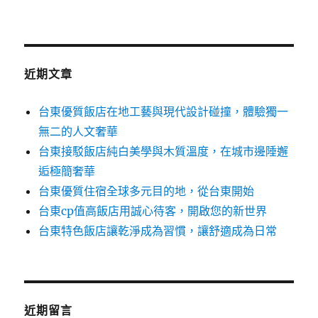
近期文章
台東優質飯店在地工藝與現代設計碰撞，體驗獨一
無二的人文奢華
台東接駁飯店純白美學與木質溫度，在城市邊陲邂
逅極簡奢華
台東優質住宿全球多元目的地，從台東開始
台東cp值高飯店用誠心待客，開啟您的新世界
台東特色飯店讓乾淨成為習慣，讓舒適成為日常
近期留言