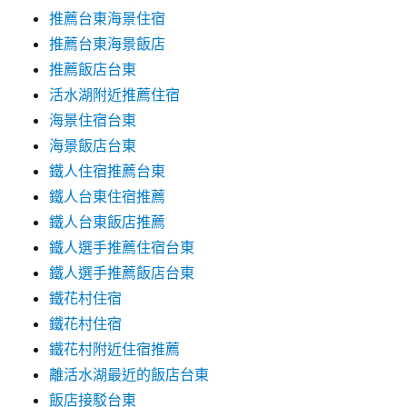
推薦台東海景住宿
推薦台東海景飯店
推薦飯店台東
活水湖附近推薦住宿
海景住宿台東
海景飯店台東
鐵人住宿推薦台東
鐵人台東住宿推薦
鐵人台東飯店推薦
鐵人選手推薦住宿台東
鐵人選手推薦飯店台東
鐵花村住宿
鐵花村住宿
鐵花村附近住宿推薦
離活水湖最近的飯店台東
飯店接駁台東