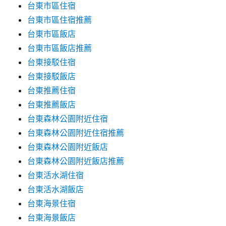
台東市區住宿
台東市區住宿推薦
台東市區飯店
台東市區飯店推薦
台東接駁住宿
台東接駁飯店
台東推薦住宿
台東推薦飯店
台東森林公園附近住宿
台東森林公園附近住宿推薦
台東森林公園附近飯店
台東森林公園附近飯店推薦
台東活水湖住宿
台東活水湖飯店
台東海景住宿
台東海景飯店