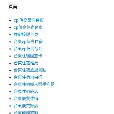
字:
頁面
cp 值高飯店台東
cp值高住宿台東
住宿接駁台東
台東cp值高住宿
台東cp值高飯店
台東住宿國旅卡
台東住宿推薦
台東住宿旅遊景點
台東住宿自由行
台東住宿鐵人選手推薦
台東住宿飯店
台東優質住宿
台東優質飯店
台東商務旅館