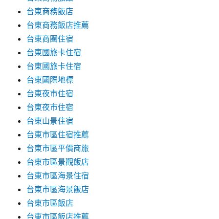
台東商務飯店
台東商務飯店推薦
台東商圈住宿
台東國旅卡住宿
台東國旅卡住宿
台東國際地標
台東夜市住宿
台東夜市住宿
台東山景住宿
台東市區住宿推薦
台東市區平價商旅
台東市區景觀飯店
台東市區海景住宿
台東市區海景飯店
台東市區飯店
台東市區飯店推薦