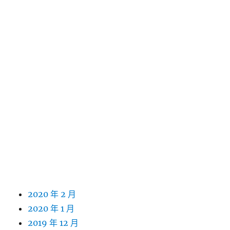
2021 年 3 月
2021 年 2 月
2021 年 1 月
2020 年 12 月
2020 年 11 月
2020 年 10 月
2020 年 9 月
2020 年 8 月
2020 年 7 月
2020 年 6 月
2020 年 5 月
2020 年 4 月
2020 年 3 月
2020 年 2 月
2020 年 1 月
2019 年 12 月