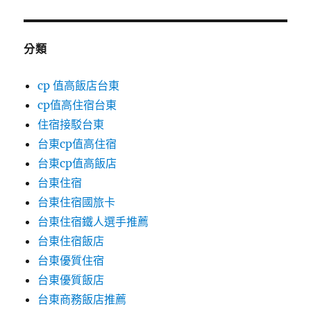
分類
cp 值高飯店台東
cp值高住宿台東
住宿接駁台東
台東cp值高住宿
台東cp值高飯店
台東住宿
台東住宿國旅卡
台東住宿鐵人選手推薦
台東住宿飯店
台東優質住宿
台東優質飯店
台東商務飯店推薦