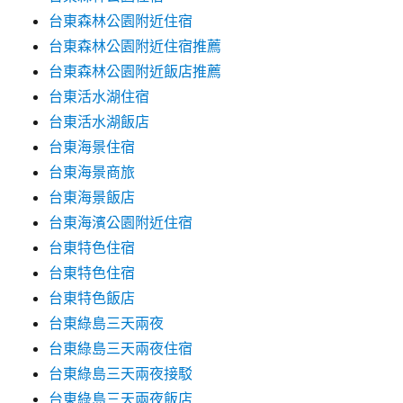
台東森林公園附近住宿
台東森林公園附近住宿推薦
台東森林公園附近飯店推薦
台東活水湖住宿
台東活水湖飯店
台東海景住宿
台東海景商旅
台東海景飯店
台東海濱公園附近住宿
台東特色住宿
台東特色住宿
台東特色飯店
台東綠島三天兩夜
台東綠島三天兩夜住宿
台東綠島三天兩夜接駁
台東綠島三天兩夜飯店