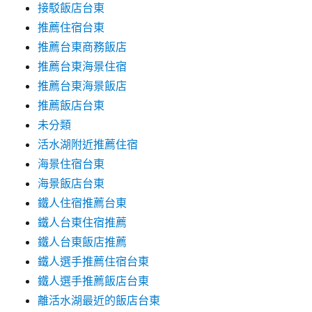
接駁飯店台東
推薦住宿台東
推薦台東商務飯店
推薦台東海景住宿
推薦台東海景飯店
推薦飯店台東
未分類
活水湖附近推薦住宿
海景住宿台東
海景飯店台東
鐵人住宿推薦台東
鐵人台東住宿推薦
鐵人台東飯店推薦
鐵人選手推薦住宿台東
鐵人選手推薦飯店台東
離活水湖最近的飯店台東