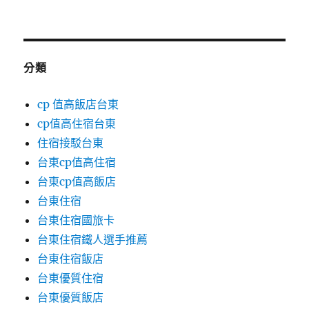
分類
cp 值高飯店台東
cp值高住宿台東
住宿接駁台東
台東cp值高住宿
台東cp值高飯店
台東住宿
台東住宿國旅卡
台東住宿鐵人選手推薦
台東住宿飯店
台東優質住宿
台東優質飯店