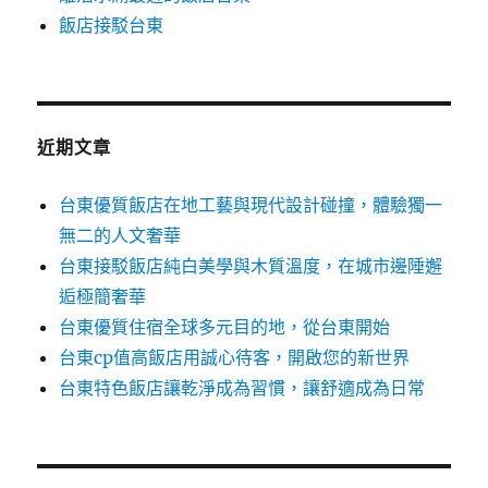
飯店接駁台東
近期文章
台東優質飯店在地工藝與現代設計碰撞，體驗獨一
無二的人文奢華
台東接駁飯店純白美學與木質溫度，在城市邊陲邂
逅極簡奢華
台東優質住宿全球多元目的地，從台東開始
台東cp值高飯店用誠心待客，開啟您的新世界
台東特色飯店讓乾淨成為習慣，讓舒適成為日常