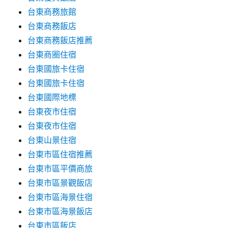
台東商務旅館
台東商務飯店
台東商務飯店推薦
台東商圈住宿
台東國旅卡住宿
台東國旅卡住宿
台東國際地標
台東夜市住宿
台東夜市住宿
台東山景住宿
台東市區住宿推薦
台東市區平價商旅
台東市區景觀飯店
台東市區海景住宿
台東市區海景飯店
台東市區飯店