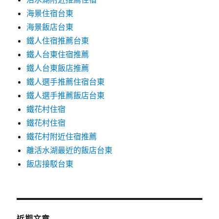
海景住宿台東
海景飯店台東
鐵人住宿推薦台東
鐵人台東住宿推薦
鐵人台東飯店推薦
鐵人選手推薦住宿台東
鐵人選手推薦飯店台東
鐵花村住宿
鐵花村住宿
鐵花村附近住宿推薦
離活水湖最近的飯店台東
飯店接駁台東
近期文章