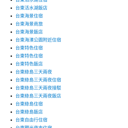
台東活水湖飯店
台東海景住宿
台東海景商旅
台東海景飯店
台東海濱公園附近住宿
台東特色住宿
台東特色住宿
台東特色飯店
台東綠島三天兩夜
台東綠島三天兩夜住宿
台東綠島三天兩夜接駁
台東綠島三天兩夜飯店
台東綠島住宿
台東綠島飯店
台東自由行住宿
台東觀光夜市住宿