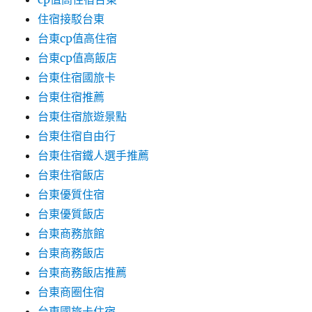
住宿接駁台東
台東cp值高住宿
台東cp值高飯店
台東住宿國旅卡
台東住宿推薦
台東住宿旅遊景點
台東住宿自由行
台東住宿鐵人選手推薦
台東住宿飯店
台東優質住宿
台東優質飯店
台東商務旅館
台東商務飯店
台東商務飯店推薦
台東商圈住宿
台東國旅卡住宿