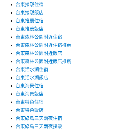
台東接駁住宿
台東接駁飯店
台東推薦住宿
台東推薦飯店
台東森林公園附近住宿
台東森林公園附近住宿推薦
台東森林公園附近飯店
台東森林公園附近飯店推薦
台東活水湖住宿
台東活水湖飯店
台東海景住宿
台東海景飯店
台東特色住宿
台東特色飯店
台東綠島三天兩夜住宿
台東綠島三天兩夜接駁