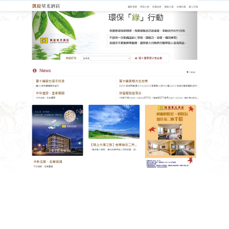
台東凱旋星光酒店
台東市區海景飯店
台東擁有豐富的生態資源，近幾年更將美景結合文化
及遊樂設施，自由悠閒的生活步調，讓來訪台東的遊
客都能深刻的享受台東旅遊，
台東市區海景飯店
於台
東市鬧中取靜的旅宿，大廳簡約樸實的空間，就算在
異鄉旅遊也能有「家」的感覺，架上的明信片由先前
旅人留下的回饋編織而成，如同回到自己的家可以讓
您遠離生活的壓力，重新找回生命中最初的感動，沉
澱自己，儲備好再出發的精力！
台北旅遊的時候，在住宿方面，推薦選擇
台東市區海