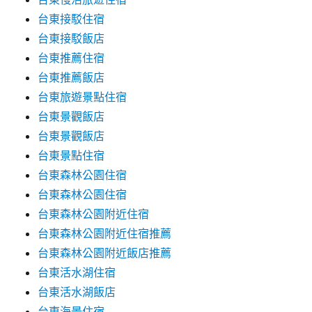
台東接駁住宿
台東接駁飯店
台東推薦住宿
台東推薦飯店
台東旅遊景點住宿
台東景觀飯店
台東景觀飯店
台東景點住宿
台東森林公園住宿
台東森林公園住宿
台東森林公園附近住宿
台東森林公園附近住宿推薦
台東森林公園附近飯店推薦
台東活水湖住宿
台東活水湖飯店
台東海景住宿