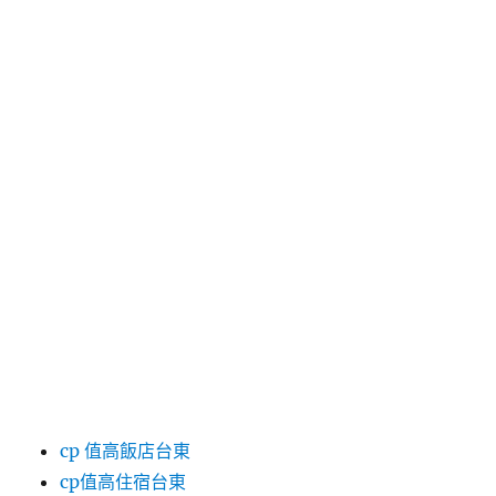
2019 年 5 月
2019 年 4 月
2019 年 3 月
2019 年 2 月
2019 年 1 月
2018 年 12 月
2018 年 10 月
2018 年 9 月
2017 年 10 月
分類
cp 值高飯店台東
cp值高住宿台東