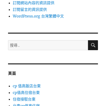
訂閱網站內容的資訊提供
訂閱留言的資訊提供
WordPress.org 台灣繁體中文
搜
搜
尋
尋
關
鍵
字:
頁面
cp 值高飯店台東
cp值高住宿台東
住宿接駁台東
台東cp值高住宿