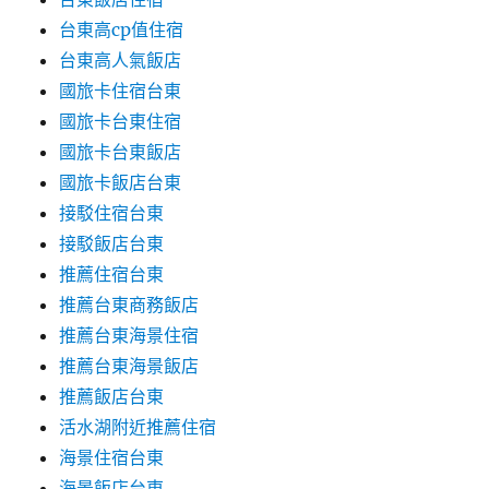
台東高cp值住宿
台東高人氣飯店
國旅卡住宿台東
國旅卡台東住宿
國旅卡台東飯店
國旅卡飯店台東
接駁住宿台東
接駁飯店台東
推薦住宿台東
推薦台東商務飯店
推薦台東海景住宿
推薦台東海景飯店
推薦飯店台東
活水湖附近推薦住宿
海景住宿台東
海景飯店台東