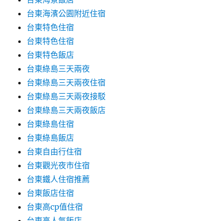
台東海濱公園附近住宿
台東特色住宿
台東特色住宿
台東特色飯店
台東綠島三天兩夜
台東綠島三天兩夜住宿
台東綠島三天兩夜接駁
台東綠島三天兩夜飯店
台東綠島住宿
台東綠島飯店
台東自由行住宿
台東觀光夜市住宿
台東鐵人住宿推薦
台東飯店住宿
台東高cp值住宿
台東高人氣飯店