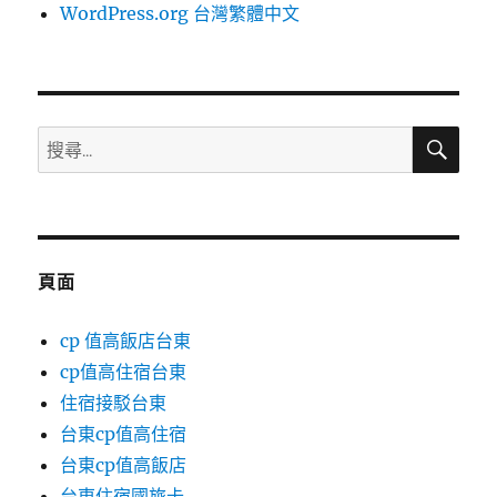
WordPress.org 台灣繁體中文
搜
搜
尋
尋
關
鍵
字:
頁面
cp 值高飯店台東
cp值高住宿台東
住宿接駁台東
台東cp值高住宿
台東cp值高飯店
台東住宿國旅卡