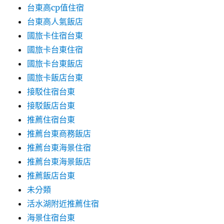
台東高cp值住宿
台東高人氣飯店
國旅卡住宿台東
國旅卡台東住宿
國旅卡台東飯店
國旅卡飯店台東
接駁住宿台東
接駁飯店台東
推薦住宿台東
推薦台東商務飯店
推薦台東海景住宿
推薦台東海景飯店
推薦飯店台東
未分類
活水湖附近推薦住宿
海景住宿台東