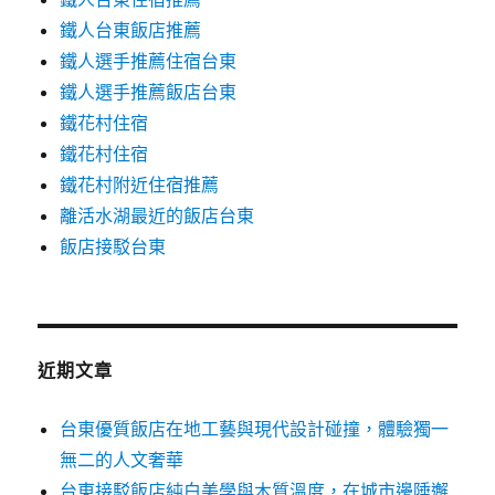
鐵人台東飯店推薦
鐵人選手推薦住宿台東
鐵人選手推薦飯店台東
鐵花村住宿
鐵花村住宿
鐵花村附近住宿推薦
離活水湖最近的飯店台東
飯店接駁台東
近期文章
台東優質飯店在地工藝與現代設計碰撞，體驗獨一
無二的人文奢華
台東接駁飯店純白美學與木質溫度，在城市邊陲邂