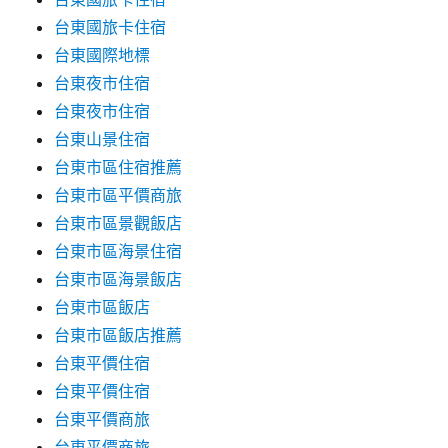
台東國旅卡住宿
台東國際地標
台東夜市住宿
台東夜市住宿
台東山景住宿
台東市區住宿推薦
台東市區平價商旅
台東市區景觀飯店
台東市區海景住宿
台東市區海景飯店
台東市區飯店
台東市區飯店推薦
台東平價住宿
台東平價住宿
台東平價商旅
台東平價商旅