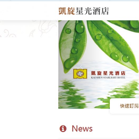
台東凱旋星光酒店
台東凱旋星光酒店——鐵人選手推薦海景大酒店，全程中文服務
舒適、便利的室內環
推薦台東商務飯店
圍景色融為一體，