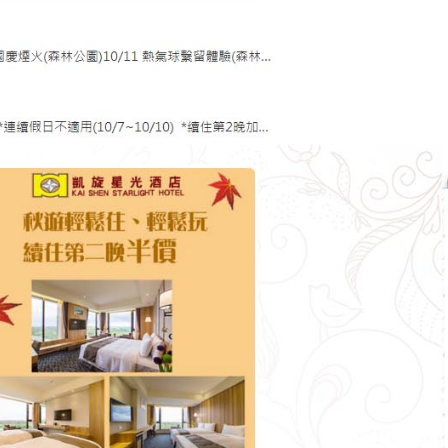
頁面
cp 值高飯店台東
cp值高住宿台東
住宿接駁台東
台東cp值高住宿
台東cp值高飯店
台東住宿國旅卡
台東住宿推薦
台東住宿旅遊景點
台東住宿自由行
台東住宿鐵人選手推薦
台東住宿飯店
台東優質住宿
台東優質飯店
台東商務旅館
台東商務飯店
台東商務飯店推薦
台東商圈住宿
台東國旅卡住宿
台東國旅卡住宿
台東國際地標