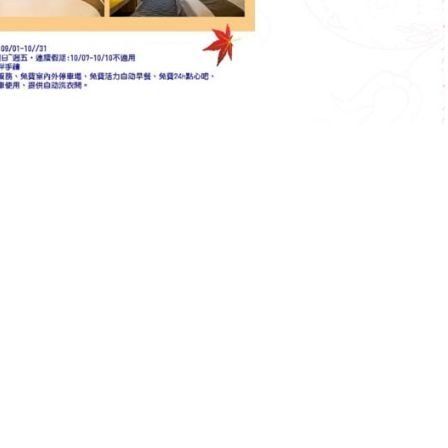
台東夜市住宿
台東夜市住宿
台東山景住宿
台東市區住宿推薦
台東市區平價商旅
台東市區景觀飯店
台東市區海景住宿
台東市區海景飯店
台東市區飯店
台東市區飯店推薦
台東平價住宿
台東平價住宿
台東平價商旅
台東平價商旅
台東平價商旅推薦
台東慢活旅遊住宿
台東接駁住宿
台東接駁飯店
台東推薦住宿
台東推薦飯店
台東旅遊景點住宿